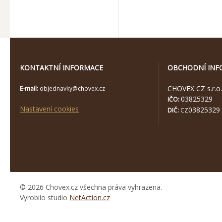
KONTAKTNÍ INFORMACE
OBCHODNÍ INF
CHOVEX CZ s.r.o.
E-mail:
objednavky@chovex.cz
03825329
IČO:
Nastavení cookies
03825329
DIČ:
CZ
© 2026 Chovex.cz všechna práva vyhrazena.
Vyrobilo studio
NetAction.cz
https://www.high-