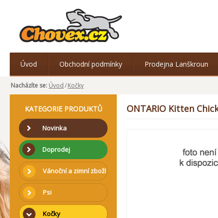
Úvod
Obchodní podmínky
Prodejna Lanškroun
Nacházíte se:
Úvod
/
Kočky
ONTARIO Kitten Chick
KATEGORIE PRODUKTŮ
Novinka
Doprodej
Vánoční a zimní zboží
Psi
Kočky