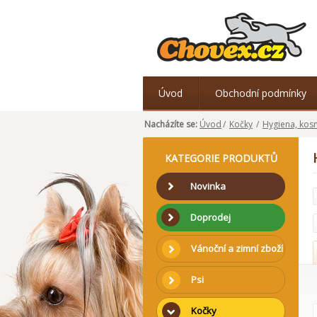
Úvod
Obchodní podmínky
Nacházíte se:
Úvod
/
Kočky
/
Hygiena, kos
KATEGORIE PRODUKTŮ
Novinka
Doprodej
Vánoční a zimní zboží
Psi
Kočky