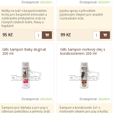
Dostupnost:
skladem
Dostupnost:
skladem
Nůžky na tvář s bezpečnostními
Jojoba spray s přírodním
hroty pro bezpečné trimování a
jojobovým olejem pro snadné
odstranění přebytečné srsti na
rozčesávání srsti.
různých částech tváře, hlavy a
tlapkách.
95 Kč
99 Kč
Gills šampon Baby dog/cat
Gills šampon norkový olej s
200 ml
kondicionerem 200 ml
Dostupnost:
skladem
Dostupnost:
skladem
Šampon pro štěňata a pro psy s
Šampon a kondicionér 2v1 s
citlivouo pokožkou a jemnou srstí.
norkovým olejem pro psy a kočky.