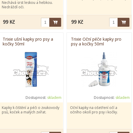
Nechává srst leskou a hebkou.
Nedráždí oči.
99 Kč
99 Kč
Trixie ušní kapky pro psy a
Trixie Oční péče kapky pro
kočky 50ml
psy a kočky 50ml
Dostupnost:
skladem
Dostupnost:
skladem
Kapky k čištění a péči o zvukovody
Oční kapky na ošetření očí a
psů, koček a malých zvířat.
očního okolí pro psy i kočky.