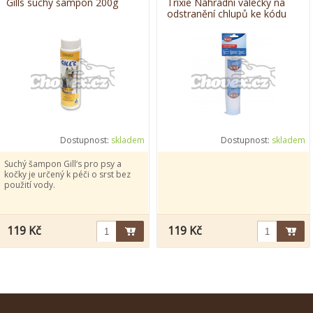
Gills suchý šampon 200g
Trixie Náhradní válečky na
odstranění chlupů ke kódu
18481 (2ks)
Dostupnost:
skladem
Dostupnost:
skladem
Suchý šampon Gill‘s pro psy a
kočky je určený k péči o srst bez
použití vody.
119 Kč
119 Kč