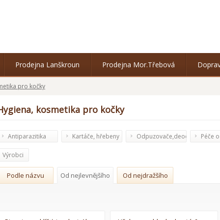
Prodejna Lanškroun
Prodejna Mor.Třebová
Doprav
metika pro kočky
Hygiena, kosmetika pro kočky
Antiparazitika
Kartáče, hřebeny
Odpuzovače,deodoranty,ubr
Péče o 
drápky
Výrobci
Podle názvu
Od nejlevnějšího
Od nejdražšího