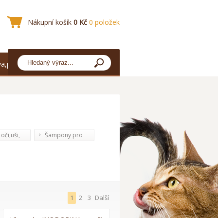
Nákupní košík
0 Kč
0 položek
a,platba
ousky
oči,uši,
Šampony pro
, zuby
kočky
1
2
3
Další