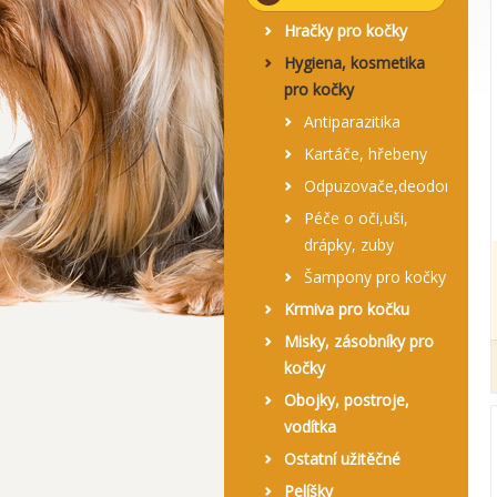
Hračky pro kočky
Hygiena, kosmetika
pro kočky
Antiparazitika
Kartáče, hřebeny
Odpuzovače,deodoranty,u
Péče o oči,uši,
drápky, zuby
Šampony pro kočky
Krmiva pro kočku
Misky, zásobníky pro
kočky
Obojky, postroje,
vodítka
Ostatní užitěčné
Pelíšky