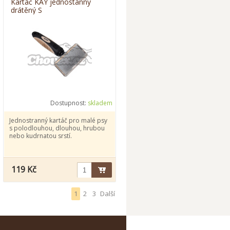
Kartáč KAY jednostanný
drátěný S
Dostupnost:
skladem
Jednostranný kartáč pro malé psy
s polodlouhou, dlouhou, hrubou
nebo kudrnatou srstí.
119 Kč
1
2
3
Další