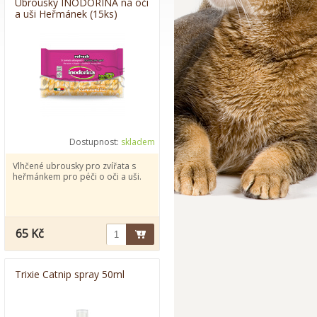
Ubrousky INODORINA na oči
a uši Heřmánek (15ks)
Dostupnost:
skladem
Vlhčené ubrousky pro zvířata s
heřmánkem pro péči o oči a uši.
65 Kč
Trixie Catnip spray 50ml