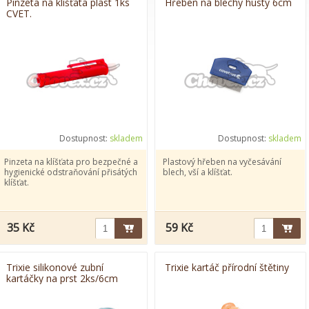
Pinzeta na klíšťata plast 1ks
Hřeben na blechy hustý 6cm
CVET.
brousky
Dostupnost:
skladem
Dostupnost:
skladem
Pinzeta na klíšťata pro bezpečné a
Plastový hřeben na vyčesávání
hygienické odstraňování přisátých
blech, vší a klíšťat.
klíšťat.
35 Kč
59 Kč
Trixie silikonové zubní
Trixie kartáč přírodní štětiny
kartáčky na prst 2ks/6cm