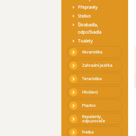
Přepravky
Stelivo
Škrabadla,
odpočívadla
Toalety
Akvaristika
Zahradní jezírka
Teraristika
Hlodavci
Ptactvo
Repelenty,
odpuzovače
Fretka