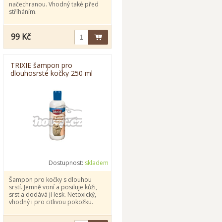
načechranou. Vhodný také před
stříháním.
99 Kč
TRIXIE šampon pro
dlouhosrsté kočky 250 ml
Dostupnost:
skladem
Šampon pro kočky s dlouhou
srstí. Jemně voní a posiluje kůži,
srst a dodává jí lesk. Netoxický,
vhodný i pro citlivou pokožku.