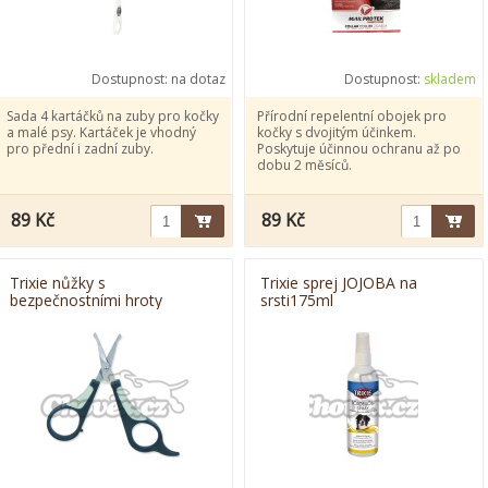
Dostupnost:
na dotaz
Dostupnost:
skladem
Sada 4 kartáčků na zuby pro kočky
Přírodní repelentní obojek pro
a malé psy. Kartáček je vhodný
kočky s dvojitým účinkem.
pro přední i zadní zuby.
Poskytuje účinnou ochranu až po
dobu 2 měsíců.
89 Kč
89 Kč
Trixie nůžky s
Trixie sprej JOJOBA na
bezpečnostními hroty
srsti175ml