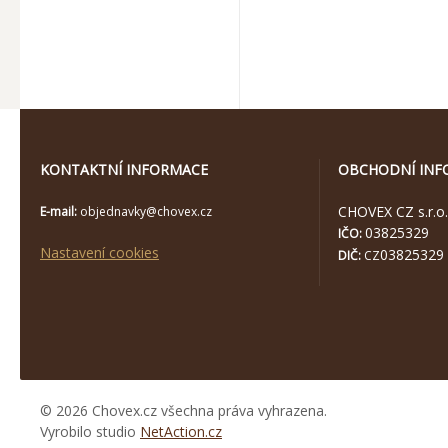
KONTAKTNÍ INFORMACE
OBCHODNÍ INF
CHOVEX CZ s.r.o.
E-mail:
objednavky@chovex.cz
03825329
IČO:
Nastavení cookies
03825329
DIČ:
CZ
© 2026 Chovex.cz všechna práva vyhrazena.
Vyrobilo studio
NetAction.cz