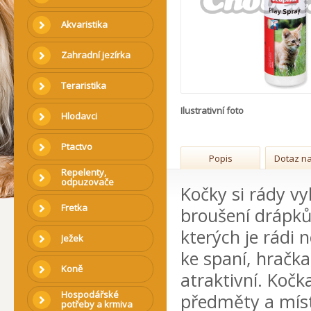
Akvaristika
Zahradní jezírka
Teraristika
Ilustrativní foto
Hlodavci
Ptactvo
Popis
Dotaz na
Repelenty,
odpuzovače
Kočky si rády vy
Fretka
broušení drápků.
kterých je rádi 
Ježek
ke spaní, hračk
Koně
atraktivní. Kočk
Hospodářské
předměty a mís
potřeby a krmiva