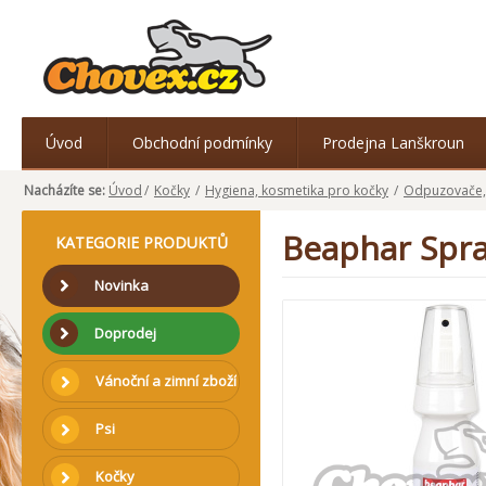
Úvod
Obchodní podmínky
Prodejna Lanškroun
Nacházíte se:
Úvod
/
Kočky
/
Hygiena, kosmetika pro kočky
/
Odpuzovače,
Beaphar Spra
KATEGORIE PRODUKTŮ
Novinka
Doprodej
Vánoční a zimní zboží
Psi
Kočky