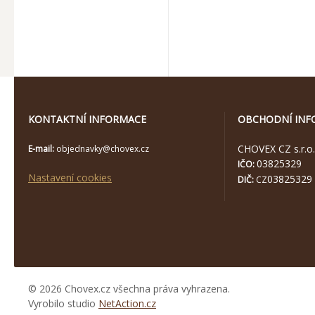
KONTAKTNÍ INFORMACE
OBCHODNÍ INF
CHOVEX CZ s.r.o.
E-mail:
objednavky@chovex.cz
03825329
IČO:
Nastavení cookies
03825329
DIČ:
CZ
© 2026 Chovex.cz všechna práva vyhrazena.
Vyrobilo studio
NetAction.cz