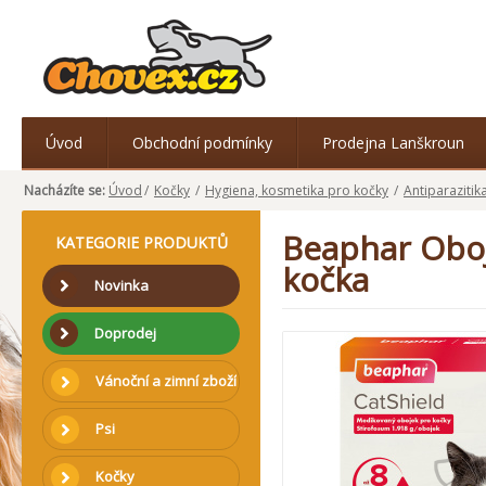
Úvod
Obchodní podmínky
Prodejna Lanškroun
Nacházíte se:
Úvod
/
Kočky
/
Hygiena, kosmetika pro kočky
/
Antiparazitik
Beaphar Oboj
KATEGORIE PRODUKTŮ
kočka
Novinka
Doprodej
Vánoční a zimní zboží
Psi
Kočky