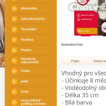
Akvaristika
Zahradní jezírka
Teraristika
Hlodavci
Ilustrativní foto
Ptactvo
Repelenty,
Popis
Dotaz na
odpuzovače
Fretka
Vhodný pro vše
- Účinkuje 8 mě
Ježek
- Voděodolný ob
Koně
- Délka 35 cm
Hospodářské
- Bílá barva
potřeby a krmiva