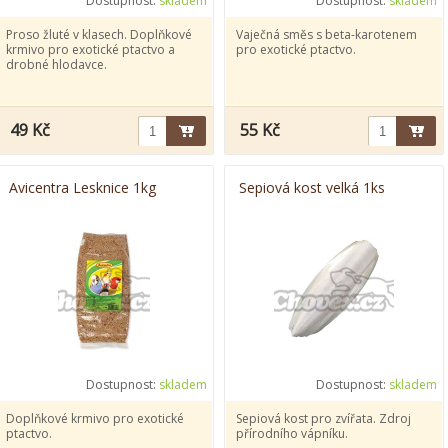
Dostupnost:
skladem
Dostupnost:
skladem
Proso žluté v klasech. Doplňkové
Vaječná směs s beta-karotenem
krmivo pro exotické ptactvo a
pro exotické ptactvo.
drobné hlodavce.
49 Kč
55 Kč
Avicentra Lesknice 1kg
Sepiová kost velká 1ks
Dostupnost:
skladem
Dostupnost:
skladem
Doplňkové krmivo pro exotické
Sepiová kost pro zvířata. Zdroj
ptactvo.
přírodního vápníku.