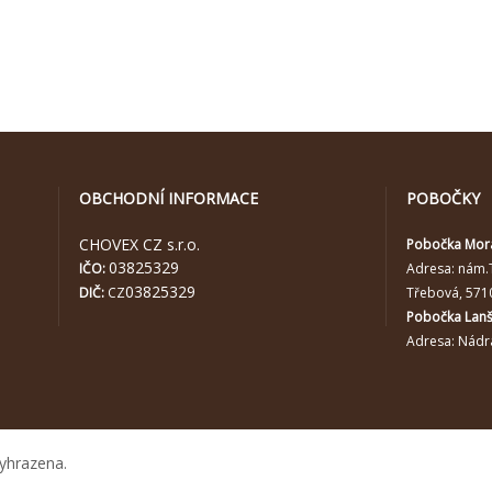
OBCHODNÍ INFORMACE
POBOČKY
CHOVEX CZ s.r.o.
Pobočka Mor
03825329
IČO:
Adresa:
nám.
03825329
DIČ:
CZ
Třebová, 571
Pobočka Lan
Adresa: Nádra
yhrazena.