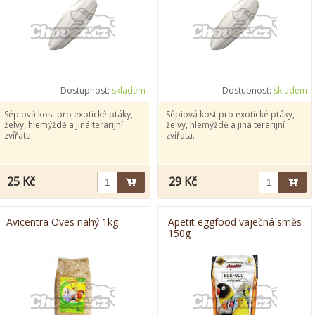
Dostupnost:
skladem
Dostupnost:
skladem
Sépiová kost pro exotické ptáky,
Sépiová kost pro exotické ptáky,
želvy, hlemýždě a jiná terarijní
želvy, hlemýždě a jiná terarijní
zvířata.
zvířata.
25 Kč
29 Kč
Avicentra Oves nahý 1kg
Apetit eggfood vaječná směs
150g