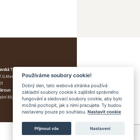
avská Třebová
Používáme soubory cookie!
T.G.Masaryka 114/10a
, Moravská
01
Dobrý den, tato webová stránka používá
škroun
základní soubory cookie k zajištění správného
žní 89, Lanškroun, 56301
fungování a sledovací soubory cookie, aby bylo
možné pochopit, jak s nimi pracujete. Ty budou
nastaveny pouze po souhlasu.
Nastavit cookie
Přijmout vše
Nastavení