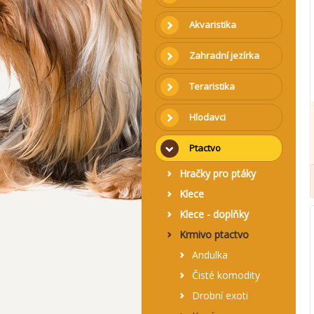
Akvaristika
Zahradní jezírka
Teraristika
Hlodavci
Ptactvo
Hračky pro ptáky
Klece
Klece - doplňky
Krmivo ptactvo
Andulka
Čisté komodity
Drobní exoti