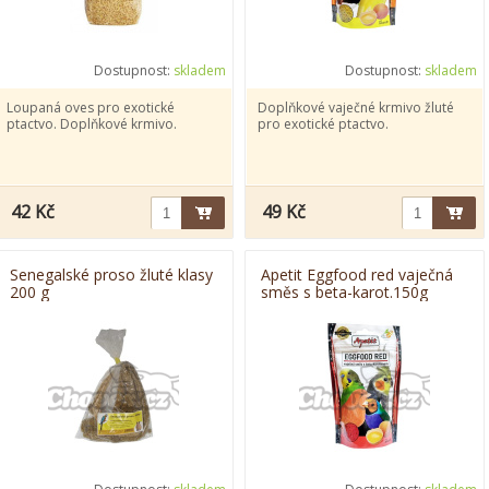
Dostupnost:
skladem
Dostupnost:
skladem
Loupaná oves pro exotické
Doplňkové vaječné krmivo žluté
ptactvo. Doplňkové krmivo.
pro exotické ptactvo.
42 Kč
49 Kč
Senegalské proso žluté klasy
Apetit Eggfood red vaječná
200 g
směs s beta-karot.150g