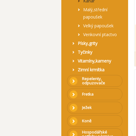
Kanár
Malý,střední
papoušek
Velký papoušek
Venkovní ptactvo
Písky,grity
Tyčinky
Vitamíny,kameny
Zimní krmítka
Repelenty,
odpuzovače
Fretka
Ježek
Koně
Hospodářské