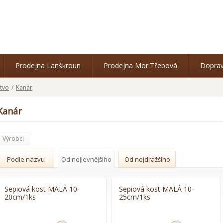
Prodejna Lanškroun
Prodejna Mor.Třebová
Doprav
tvo
/
Kanár
Kanár
Výrobci
Podle názvu
Od nejlevnějšího
Od nejdražšího
Sepiová kost MALÁ 10-
Sepiová kost MALÁ 10-
20cm/1ks
25cm/1ks