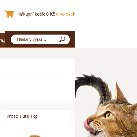
Nákupní košík
0 Kč
0 položek
a,platba
Proso žluté 1kg