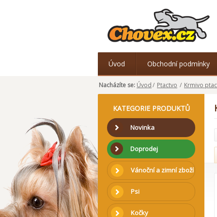
Úvod
Obchodní podmínky
Nacházíte se:
Úvod
/
Ptactvo
/
Krmivo ptac
KATEGORIE PRODUKTŮ
Novinka
Doprodej
Vánoční a zimní zboží
Psi
Kočky