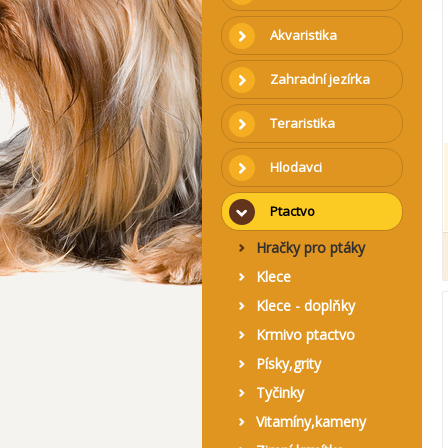
Akvaristika
Zahradní jezírka
Teraristika
Hlodavci
Ptactvo
Hračky pro ptáky
Klece
Klece - doplňky
Krmivo ptactvo
Písky,grity
Tyčinky
Vitamíny,kameny