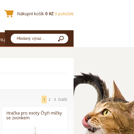
Nákupní košík
0 Kč
0 položek
a,platba
1
2
3
Další
Hračka pro exoty Čtyři míčky
se zvonkem