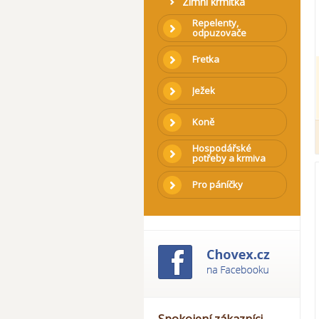
Zimní krmítka
Repelenty,
odpuzovače
Fretka
Ježek
Koně
Hospodářské
potřeby a krmiva
Pro páníčky