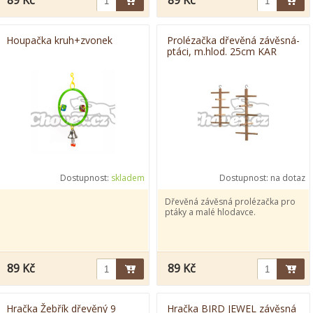
89 Kč
89 Kč
Houpačka kruh+zvonek
Prolézačka dřevěná závěsná-
ptáci, m.hlod. 25cm KAR
Dostupnost:
skladem
Dostupnost:
na dotaz
Dřevěná závěsná prolézačka pro
ptáky a malé hlodavce.
89 Kč
89 Kč
Hračka Žebřík dřevěný 9
Hračka BIRD JEWEL závěsná