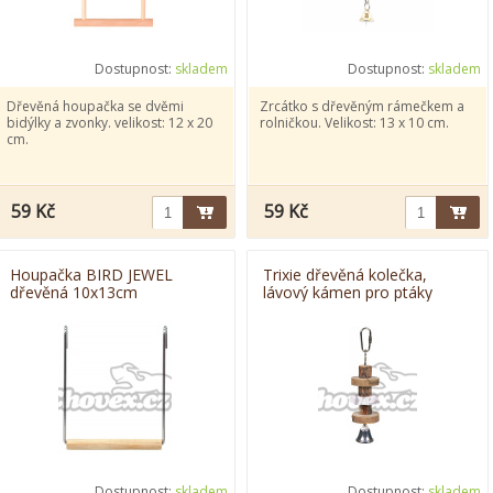
Dostupnost:
skladem
Dostupnost:
skladem
Dřevěná houpačka se dvěmi
Zrcátko s dřevěným rámečkem a
bidýlky a zvonky. velikost: 12 x 20
rolničkou. Velikost: 13 x 10 cm.
cm.
59 Kč
59 Kč
Houpačka BIRD JEWEL
Trixie dřevěná kolečka,
dřevěná 10x13cm
lávový kámen pro ptáky
16cm
Dostupnost:
skladem
Dostupnost:
skladem