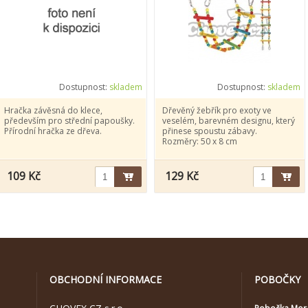
Dostupnost:
skladem
Dostupnost:
skladem
Hračka závěsná do klece,
Dřevěný žebřík pro exoty ve
především pro střední papoušky.
veselém, barevném designu, který
Přírodní hračka ze dřeva.
přinese spoustu zábavy.
Rozměry: 50 x 8 cm
109 Kč
129 Kč
OBCHODNÍ INFORMACE
POBOČKY