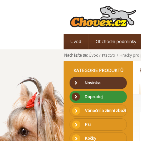
Úvod
Obchodní podmínky
Nacházíte se:
Úvod
/
Ptactvo
/
Hračky pro 
KATEGORIE PRODUKTŮ
Novinka
Doprodej
Vánoční a zimní zboží
Psi
Kočky