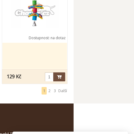
Dostupnost:
na dotaz
129 Kč
1
2
3
Další