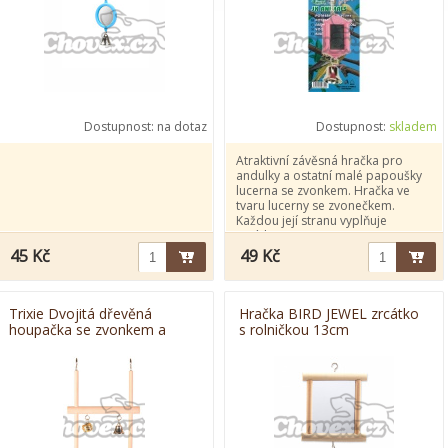
Dostupnost:
na dotaz
Dostupnost:
skladem
Atraktivní závěsná hračka pro
andulky a ostatní malé papoušky
lucerna se zvonkem. Hračka ve
tvaru lucerny se zvonečkem.
Každou její stranu vyplňuje
zrcátko.
45 Kč
49 Kč
Trixie Dvojitá dřevěná
Hračka BIRD JEWEL zrcátko
houpačka se zvonkem a
s rolničkou 13cm
rolničkou 12x20cm