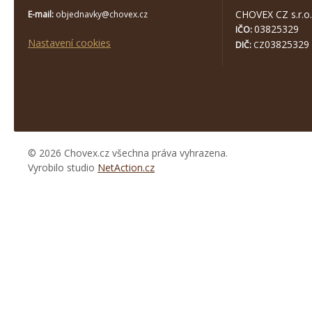
CHOVEX CZ s.r.o.
E-mail:
objednavky@chovex.cz
03825329
IČO:
Nastavení cookies
03825329
DIČ:
CZ
© 2026 Chovex.cz všechna práva vyhrazena.
Vyrobilo studio
NetAction.cz
https://www.high-
endrolex.com/26