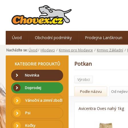
Úvod
Obchodní podmínky
Prodejna Lanškroun
Nacházíte se:
Úvod
/
Hlodavci
/
Krmivo pro hlodavce
/
Krmivo Základní
/
Potkan
KATEGORIE PRODUKTŮ
Novinka
Výrobci
Doprodej
Podle názvu
Od nejlev
Vánoční a zimní zboží
Avicentra Oves nahý 1kg
Psi
Kočky