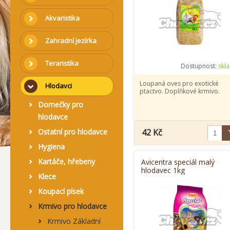
Akvaristika
Zahradní jezírka
Teraristika
Dostupnost:
skl
Loupaná oves pro exotické
Hlodavci
ptactvo. Doplňkové krmivo.
Domečky pro
hlodavce
Ostatní pro hlodavce
42 Kč
Hygiena
Kartáče, hřebeny
Avicentra speciál malý
hlodavec 1kg
Klece
Koupací písek
Krmivo pro hlodavce
Krmivo Základní