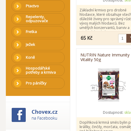
Dostupnost:
skl
Ptactvo
Základní krmivo pro drobné
hlodavce, které obsahuje všec
Repelenty,
důležilé živiny pro správný růst
odpuzovače
vývoj malých hlodavců. Bez
umělých konzervantů, barviv a
Fretka
přidaných cukrů.
65 Kč
Ježek
NUTRIN Nature Immunity
Koně
Vitality 50g
Hospodářské
potřeby a krmiva
Pro páníčky
Dostupnost:
skl
Doplňková krmná směs bylin p
králíky, činčily, morčata, osmák