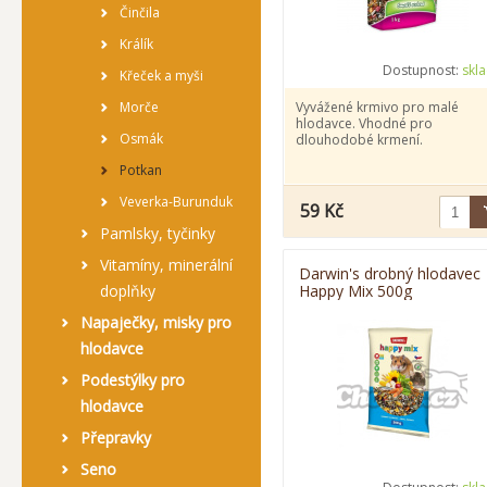
Činčila
Králík
Dostupnost:
skl
Křeček a myši
Morče
Vyvážené krmivo pro malé
hlodavce. Vhodné pro
Osmák
dlouhodobé krmení.
Potkan
Veverka-Burunduk
59 Kč
Pamlsky, tyčinky
Vitamíny, minerální
Darwin's drobný hlodavec
doplňky
Happy Mix 500g
Napaječky, misky pro
hlodavce
Podestýlky pro
hlodavce
Přepravky
Seno