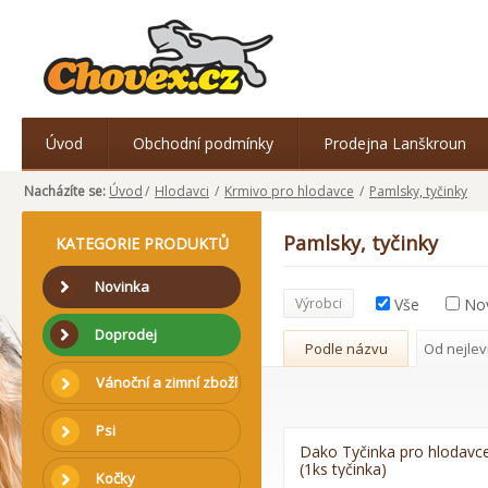
Úvod
Obchodní podmínky
Prodejna Lanškroun
Nacházíte se:
Úvod
/
Hlodavci
/
Krmivo pro hlodavce
/
Pamlsky, tyčinky
Pamlsky, tyčinky
KATEGORIE PRODUKTŮ
Novinka
Výrobci
Vše
No
Doprodej
Podle názvu
Od nejlev
Vánoční a zimní zboží
Psi
Dako Tyčinka pro hlodavc
(1ks tyčinka)
Kočky