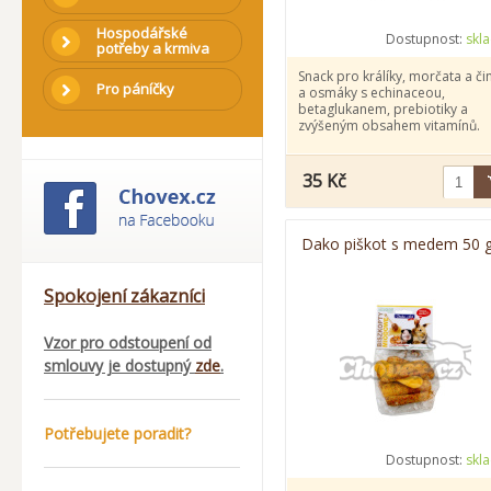
Hospodářské
Dostupnost:
skl
potřeby a krmiva
Snack pro králíky, morčata a čin
Pro páníčky
a osmáky s echinaceou,
betaglukanem, prebiotiky a
zvýšeným obsahem vitamínů.
35 Kč
Dako piškot s medem 50 
Spokojení zákazníci
Vzor pro odstoupení od
smlouvy je dostupný
zde
.
Potřebujete poradit?
Dostupnost:
skl