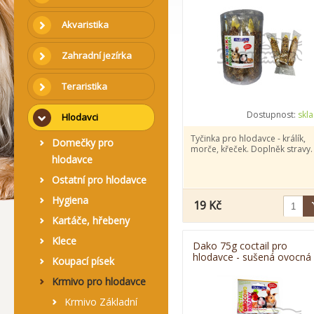
Akvaristika
Zahradní jezírka
Teraristika
Dostupnost:
skl
Hlodavci
Tyčinka pro hlodavce - králík,
Domečky pro
morče, křeček. Doplněk stravy.
hlodavce
Ostatní pro hlodavce
Hygiena
19 Kč
Kartáče, hřebeny
Klece
Dako 75g coctail pro
hlodavce - sušená ovocná
Koupací písek
směs
Krmivo pro hlodavce
Krmivo Základní