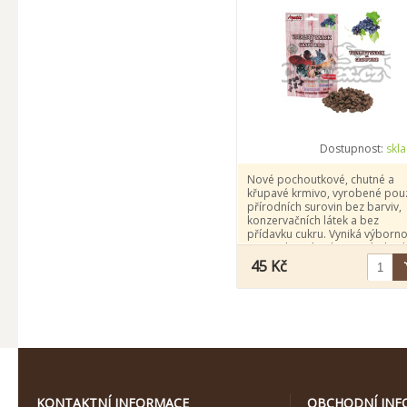
Dostupnost:
skl
Nové pochoutkové, chutné a
křupavé krmivo, vyrobené pou
přírodních surovin bez barviv,
konzervačních látek a bez
přídavku cukru. Vyniká výborn
stravitelností a chutností. Vho
pro všechny druhy hlodavců a
45 Kč
králíky.
KONTAKTNÍ INFORMACE
OBCHODNÍ INF