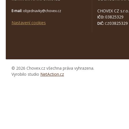
CHOVEX CZ s.r.o.
E-mail:
objednavky@chovex.cz
03825329
IČO:
Nastavení cookies
03825329
DIČ:
CZ
© 2026 Chovex.cz všechna práva vyhrazena.
Vyrobilo studio
NetAction.cz
https://www.high-
endrolex.com/26