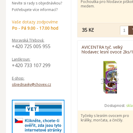
Pochoutka pro hlodavce piškot
Nevíte si rady s objednávkou?
medem.
Potřebujete více informací?
Vaše dotazy zodpovíme
Po - Pá 9.00 - 17.00 hod
35 Kč
Moravská Třebová:
+420 725 005 955
AVICENTRA tyč. velký
hlodavec lesní ovoce 2ks/
g
Lanškroun:
+420 733 107 299
E-shop:
objednavky@chovex.cz
Dostupnost:
skl
Tyčinky s lesním ovocem pro
králíky, morčata, a činčily.