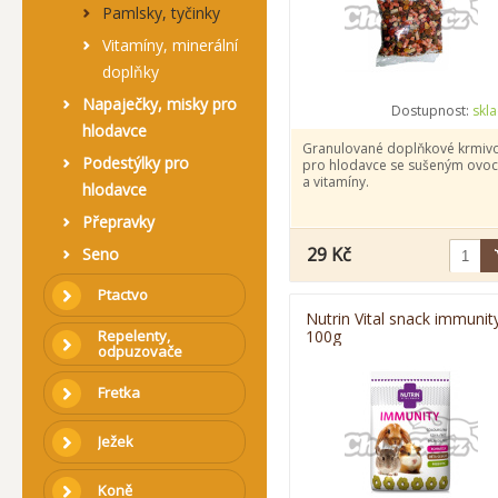
Pamlsky, tyčinky
Vitamíny, minerální
doplňky
Napaječky, misky pro
Dostupnost:
skl
hlodavce
Granulované doplňkové krmiv
Podestýlky pro
pro hlodavce se sušeným ovo
a vitamíny.
hlodavce
Přepravky
29 Kč
Seno
Ptactvo
Nutrin Vital snack immunit
Repelenty,
100g
odpuzovače
Fretka
Ježek
Koně