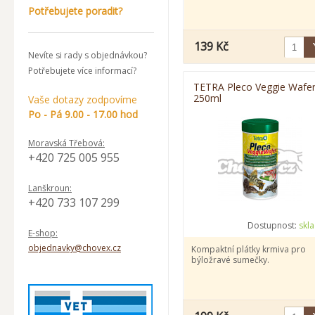
Potřebujete poradit?
139 Kč
Nevíte si rady s objednávkou?
Potřebujete více informací?
TETRA Pleco Veggie Wafe
250ml
Vaše dotazy zodpovíme
Po - Pá 9.00 - 17.00 hod
Moravská Třebová:
+420 725 005 955
Lanškroun:
+420 733 107 299
Dostupnost:
skl
E-shop:
objednavky@chovex.cz
Kompaktní plátky krmiva pro
býložravé sumečky.