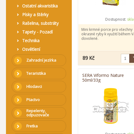
Ostatní akvaristika
Písky a štěrky
Dostupnost:
skl
Rašelina, substráty
Mini krmné porce pro všechny
Tapety - Pozadí
okrasné ryby k využití během V
dovolené.
Technika
Osvětlení
89 Kč
Zahradní jezírka
Teraristika
SERA Viformo Nature
50ml/33g
Hlodavci
Ptactvo
Repelenty,
odpuzovače
Fretka