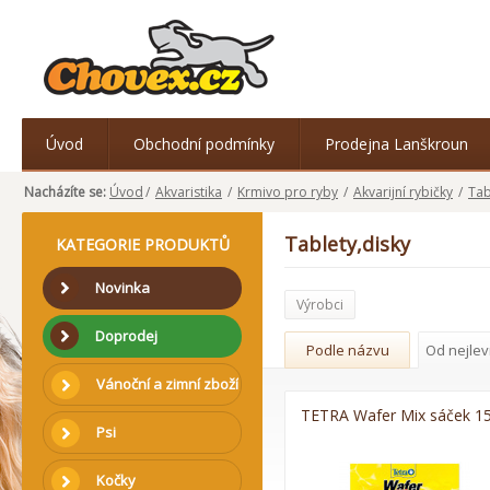
Úvod
Obchodní podmínky
Prodejna Lanškroun
Nacházíte se:
Úvod
/
Akvaristika
/
Krmivo pro ryby
/
Akvarijní rybičky
/
Tab
Tablety,disky
KATEGORIE PRODUKTŮ
Novinka
Výrobci
Doprodej
Podle názvu
Od nejlev
Vánoční a zimní zboží
TETRA Wafer Mix sáček 1
Psi
Kočky