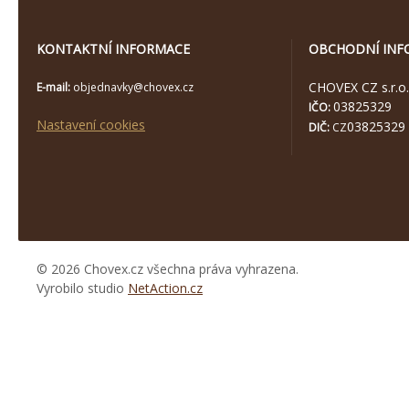
KONTAKTNÍ INFORMACE
OBCHODNÍ INF
CHOVEX CZ s.r.o.
E-mail:
objednavky@chovex.cz
03825329
IČO:
Nastavení cookies
03825329
DIČ:
CZ
© 2026 Chovex.cz všechna práva vyhrazena.
Vyrobilo studio
NetAction.cz
https://www.high-
endrolex.com/26