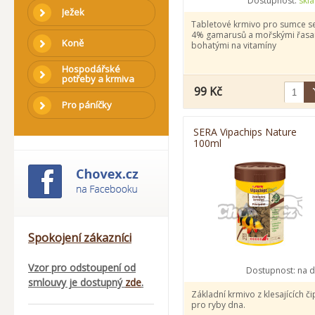
Dostupnost:
skl
Ježek
Tabletové krmivo pro sumce s
4% gamarusů a mořskými řasa
Koně
bohatými na vitamíny
Hospodářské
potřeby a krmiva
99 Kč
Pro páníčky
SERA Vipachips Nature
100ml
Spokojení zákazníci
Vzor pro odstoupení od
Dostupnost:
na d
smlouvy je dostupný
zde
.
Základní krmivo z klesajících č
pro ryby dna.