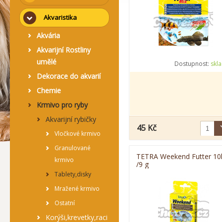
Akvaristika
Akvária
Akvarijní Rostliny
umělé
Dostupnost:
skl
Dekorace do akvarií
Chemie
Krmivo pro ryby
Akvarijní rybičky
45 Kč
Vločkové krmivo
Granulované
TETRA Weekend Futter 10
krmivo
/9 g
Tablety,disky
Mražené krmivo
Ostatní
Korýši,krevetky,raci