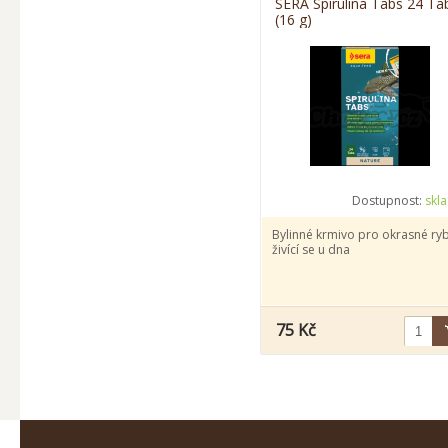
SERA Spirulina Tabs 24 Ta
(16 g)
Dostupnost:
skl
Bylinné krmivo pro okrasné ry
živící se u dna
75 Kč