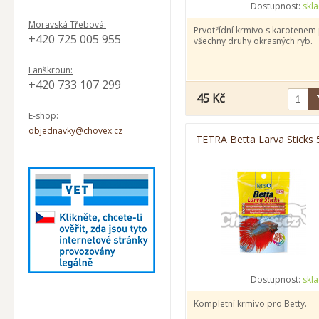
Dostupnost:
skl
Moravská Třebová:
Prvotřídní krmivo s karotenem
+420 725 005 955
všechny druhy okrasných ryb.
Lanškroun:
+420 733 107 299
45 Kč
E-shop:
objednavky@chovex.cz
TETRA Betta Larva Sticks 
Dostupnost:
skl
Kompletní krmivo pro Betty.