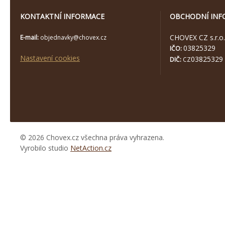
KONTAKTNÍ INFORMACE
OBCHODNÍ INF
CHOVEX CZ s.r.o.
E-mail:
objednavky@chovex.cz
03825329
IČO:
Nastavení cookies
03825329
DIČ:
CZ
© 2026 Chovex.cz všechna práva vyhrazena.
Vyrobilo studio
NetAction.cz
https://www.high-
endrolex.com/26