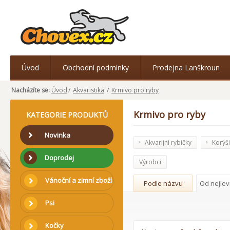
Úvod
Obchodní podmínky
Prodejna Lanškroun
Nacházíte se:
Úvod
/
Akvaristika
/
Krmivo pro ryby
Krmivo pro ryby
KATEGORIE PRODUKTŮ
Novinka
Akvarijní rybičky
Korýši
Doprodej
Výrobci
Vánoční a zimní zboží
Podle názvu
Od nejlev
Psi
Kočky