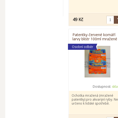
49 Kč
Patentky-červené komáří
larvy blistr 100ml mražené 
ochotka
Osobní odběr
Dostupnost:
skl
Ochotka mražená (mražené
patentky) pro akvarijní ryby. Ne
určeno k lidské spotřebě.