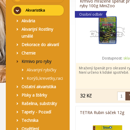
Krmivo mražené špenát p
ryby 100g MiniZoo
Akvaristika
Osobní odběr
Akvária
Akvarijní Rostliny
umělé
Dekorace do akvarií
Chemie
Dostupnost:
skl
Krmivo pro ryby
Mražený špenát pro okrasné ry
Akvarijní rybičky
Není určeno k lidské spotřebě.
Korýši,krevetky,raci
Ostatní akvaristika
Písky a štěrky
32 Kč
Rašelina, substráty
Tapety - Pozadí
TETRA Rubin sáček 12g
Technika
Osvětlení