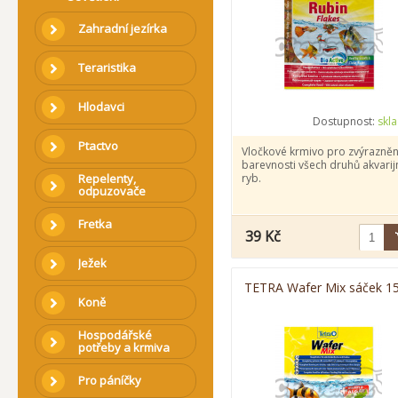
Zahradní jezírka
Teraristika
Hlodavci
Dostupnost:
skl
Ptactvo
Vločkové krmivo pro zvýrazněn
barevnosti všech druhů akvarij
Repelenty,
ryb.
odpuzovače
Fretka
39 Kč
Ježek
TETRA Wafer Mix sáček 1
Koně
Hospodářské
potřeby a krmiva
Pro páníčky