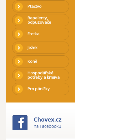
Ptactvo
Repelenty,
odpuzovače
Fretka
Ježek
Koně
Hospodářské
potřeby a krmiva
Pro páníčky