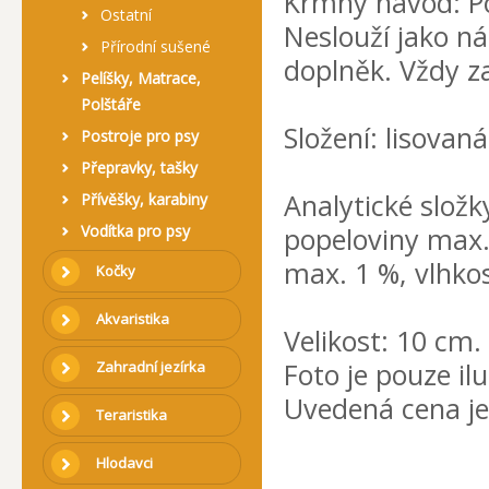
Krmný návod: Po
Ostatní
Neslouží jako ná
Přírodní sušené
doplněk. Vždy za
Pelíšky, Matrace,
Polštáře
Složení: lisovaná
Postroje pro psy
Přepravky, tašky
Analytické složk
Přívěšky, karabiny
Vodítka pro psy
popeloviny max.
max. 1 %, vlhko
Kočky
Akvaristika
Velikost: 10 cm.
Foto je pouze ilu
Zahradní jezírka
Uvedená cena je
Teraristika
Hlodavci