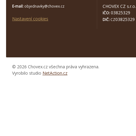
CHOVEX CZ s.r.o.
E-mail:
objednavky@chovex.cz
03825329
IČO:
Nastavení cookies
03825329
DIČ:
CZ
© 2026 Chovex.cz všechna práva vyhrazena.
Vyrobilo studio
NetAction.cz
https://www.high-
endrolex.com/26