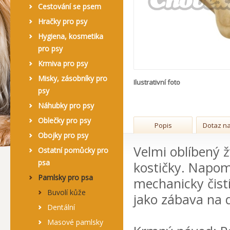
Cestování se psem
Hračky pro psy
Hygiena, kosmetika
pro psy
Krmiva pro psy
Misky, zásobníky pro
Ilustrativní foto
psy
Náhubky pro psy
Oblečky pro psy
Popis
Dotaz na
Obojky pro psy
Velmi oblíbený ž
Ostatní pomůcky pro
psa
kostičky. Napomá
Pamlsky pro psa
mechanicky čist
Buvolí kůže
jako zábava na 
Dentální
Masové pamlsky