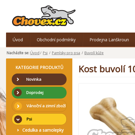
Úvod
Obchodní podmínky
Prodejna Lanškroun
Nacházíte se:
Úvod
/
Psi
/
Pamlsky pro psa
/
Buvolí kůže
Kost buvolí 
KATEGORIE PRODUKTŮ
Novinka
Doprodej
Vánoční a zimní zboží
Psi
Cedulka a samolepky