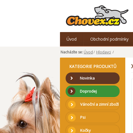
Úvod
Obchodní podmínky
Nacházíte se:
Úvod
/
Hlodavci
/
KATEGORIE PRODUKTŮ
Novinka
Doprodej
Vánoční a zimní zboží
Psi
Kočky