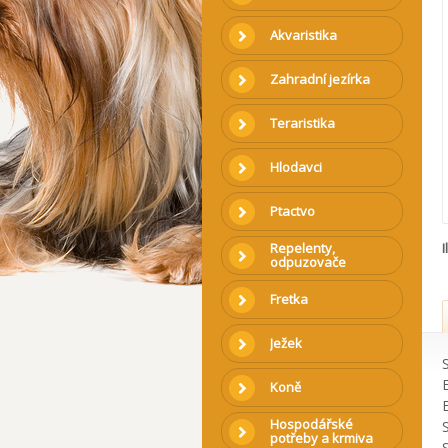
Akvaristika
Zahradní jezírka
Teraristika
Hlodavci
Ptactvo
Repelenty,
I
odpuzovače
Fretka
Ježek
Koně
Hospodářské
potřeby a krmiva