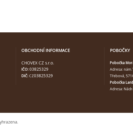
OBCHODNÍ INFORMACE
POBOČKY
CHOVEX CZ s.r.o.
Pobočka Mor
03825329
IČO:
Adresa:
nám.
03825329
DIČ:
CZ
Třebová, 571
Pobočka Lan
Adresa: Nádra
yhrazena.