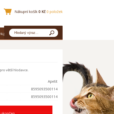
Nákupní košík
0 Kč
0 položek
a,platba
ro větší hlodavce.
Apetit
8595093500114
8595093500114
 ukončen