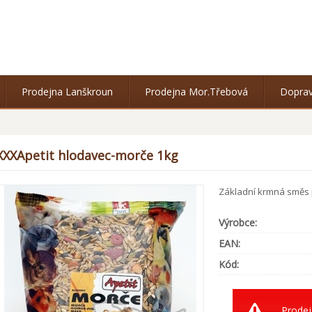
Prodejna Lanškroun
Prodejna Mor.Třebová
Doprav
XXXApetit hlodavec-morče 1kg
Základní krmná směs p
Výrobce:
EAN:
Kód:
Prodej