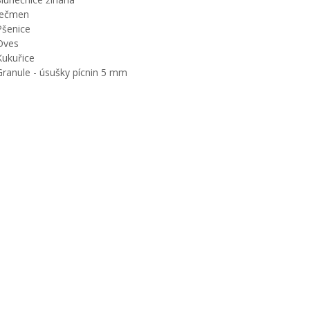
Ječmen
Pšenice
Oves
Kukuřice
Granule - úsušky pícnin 5 mm