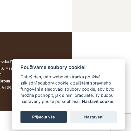
avská Třebová
Používáme soubory cookie!
T.G.Masaryka 114/10a
, Moravská
01
Dobrý den, tato webová stránka používá
škroun
základní soubory cookie k zajištění správného
žní 89, Lanškroun, 56301
fungování a sledovací soubory cookie, aby bylo
možné pochopit, jak s nimi pracujete. Ty budou
nastaveny pouze po souhlasu.
Nastavit cookie
Přijmout vše
Nastavení