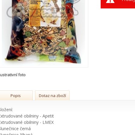
lustrativní foto
Popis
Dotaz na zboží
Složení:
Extrudované obilniny - Apetit
Extrudované obilniny - LMEX
Slunečnice černá
Slunečnice žíhaná