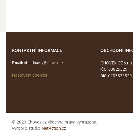
KONTAKTNÍ INFORMACE
OBCHODNÍ INF
CHOVEX CZ s.r.o.
E-mail:
objednavky@chovex.cz
03825329
IČO:
Nastavení cookies
03825329
DIČ:
CZ
© 2026 Chovex.cz všechna práva vyhrazena.
Vyrobilo studio
NetAction.cz