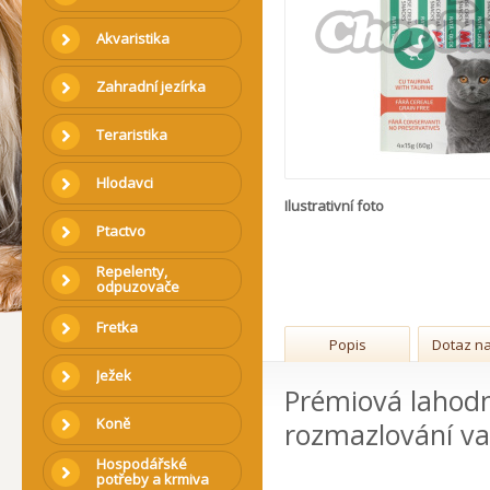
Akvaristika
Zahradní jezírka
Teraristika
Hlodavci
Ilustrativní foto
Ptactvo
Repelenty,
odpuzovače
Fretka
Popis
Dotaz na
Ježek
Prémiová lahodn
Koně
rozmazlování va
Hospodářské
potřeby a krmiva