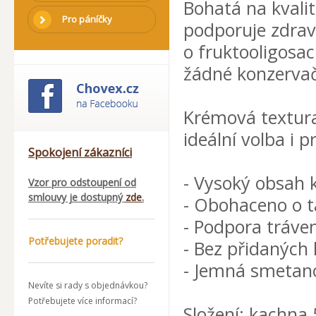
Bohatá na kvalit
Pro páníčky
podporuje zdraví
o fruktooligosac
žádné konzervač
Krémová textura
ideální volba i p
Spokojení zákazníci
- Vysoký obsah k
Vzor pro odstoupení od
smlouvy je dostupný
zde
.
- Obohaceno o t
- Podpora tráve
Potřebujete poradit?
- Bez přidaných
- Jemná smetano
Nevíte si rady s objednávkou?
Potřebujete více informací?
Složení: kachna 