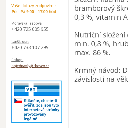
Vaše dotazy zodpovíme
bramborový škro
Po - Pá 9.00 - 17.00 hod
0,3 %, vitamin A
Moravská Třebová:
+420 725 005 955
Nutriční složení
min. 0,8 %, hrub
Lanškroun:
+420 733 107 299
max. 86 %.
E-shop:
objednavky@chovex.cz
Krmný návod: Do
závislosti na vě