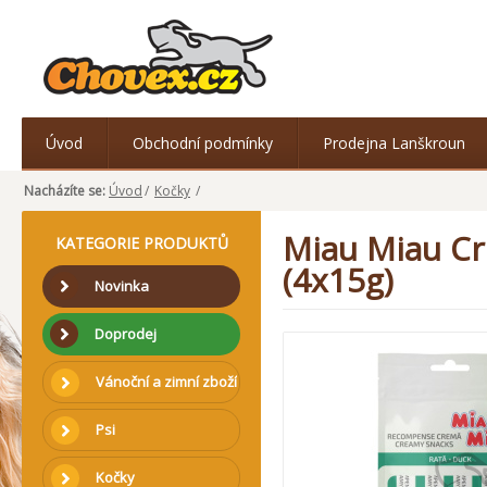
Úvod
Obchodní podmínky
Prodejna Lanškroun
Nacházíte se:
Úvod
/
Kočky
/
Miau Miau Cr
KATEGORIE PRODUKTŮ
(4x15g)
Novinka
Doprodej
Vánoční a zimní zboží
Psi
Kočky