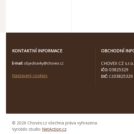
KONTAKTNÍ INFORMACE
OBCHODNÍ INF
CHOVEX CZ s.r.o.
E-mail:
objednavky@chovex.cz
03825329
IČO:
Nastavení cookies
03825329
DIČ:
CZ
© 2026 Chovex.cz všechna práva vyhrazena.
Vyrobilo studio
NetAction.cz