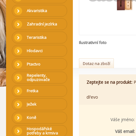
Akvaristika
Zahradní jezírka
Teraristika
Ilustrativní foto
Hlodavci
Dotaz na zboží
Ptactvo
Repelenty,
odpuzovače
Zeptejte se na produkt:
P
Fretka
dřevo
Ježek
Koně
Váše jméno:
Hospodářské
Váš email:
potřeby a krmiva