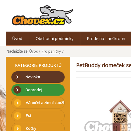
Úvod
Obchodní podmínky
Prodejna Lanškroun
Nacházíte se:
Úvod
/
Pro páníčky
/
PetBuddy domeček se v
KATEGORIE PRODUKTŮ
Novinka
Doprodej
Vánoční a zimní zboží
Psi
Kočky