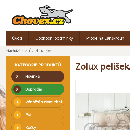
Úvod
Obchodní podmínky
Prodejna Lanškroun
Nacházíte se:
Úvod
/
Kočky
/
Zolux pelíše
KATEGORIE PRODUKTŮ
Novinka
Doprodej
Vánoční a zimní zboží
Psi
Kočky