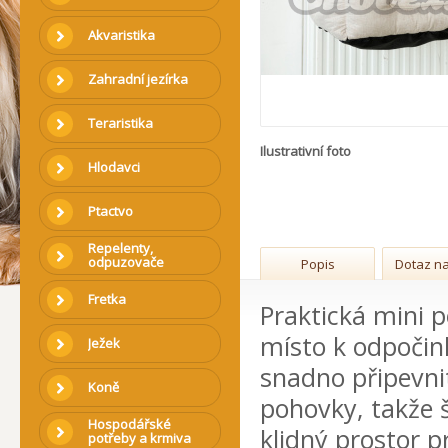
Akvaristika
Zahradní jezírka
Teraristika
Ilustrativní foto
Hlodavci
Ptactvo
Repelenty,
odpuzovače
Popis
Dotaz na
Fretka
Praktická mini 
místo k odpočin
Ježek
snadno připevni
Koně
pohovky, takže 
Hospodářské
klidný prostor pr
potřeby a krmiva