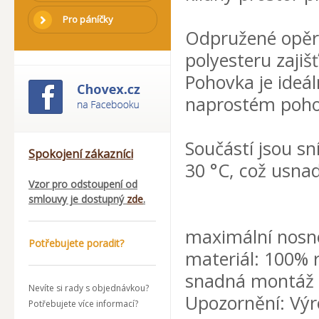
Pro páníčky
Odpružené opěr
polyesteru zajiš
Pohovka je ideál
naprostém poho
Součástí jsou sn
Spokojení zákazníci
30 °C, což usnad
Vzor pro odstoupení od
smlouvy je dostupný
zde
.
maximální nosno
Potřebujete poradit?
materiál: 100% 
snadná montáž 
Nevíte si rady s objednávkou?
Upozornění: Výr
Potřebujete více informací?