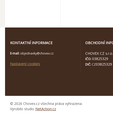
KONTAKTNÍ INFORMACE
OBCHODNÍ INF
CHOVEX CZ s.r.o.
E-mail:
objednavky@chovex.cz
03825329
IČO:
Nastavení cookies
03825329
DIČ:
CZ
© 2026 Chovex.cz všechna práva vyhrazena.
Vyrobilo studio
NetAction.cz