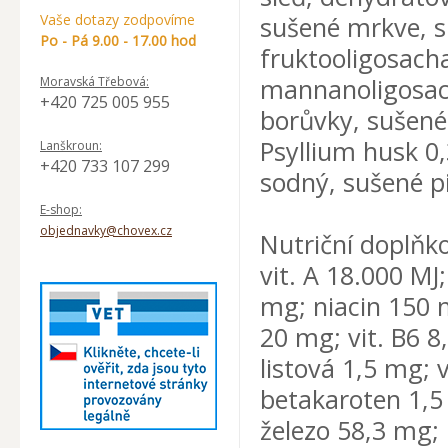
Vaše dotazy zodpovíme
sušené mrkve, su
Po - Pá 9.00 - 17.00 hod
fruktooligosacha
mannanoligosach
Moravská Třebová:
+420 725 005 955
borůvky, sušené
Psyllium husk 0
Lanškroun:
+420 733 107 299
sodný, sušené p
E-shop:
objednavky@chovex.cz
Nutriční doplňko
vit. A 18.000 MJ;
mg; niacin 150 
20 mg; vit. B6 8
listová 1,5 mg; 
betakaroten 1,5
železo 58,3 mg;