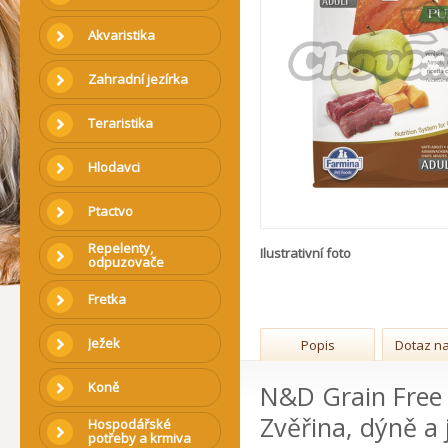
Akvaristika
Zahradní jezírka
Teraristika
Hlodavci
Ptactvo
Repelenty,
Ilustrativní foto
odpuzovače
Fretka
Ježek
Popis
Dotaz na
Koně
N&D Grain Free 
Zvěřina, dýně a 
Hospodářské
potřeby a krmiva