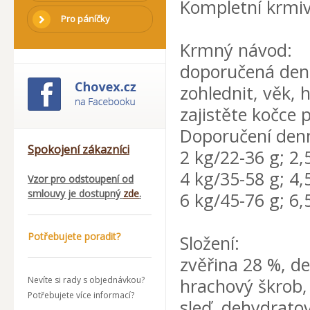
Kompletní krmiv
Pro páníčky
Krmný návod:
doporučená denní
zohlednit, věk, 
zajistěte kočce 
Doporučení denn
Spokojení zákazníci
2 kg/22-36 g; 2,
4 kg/35-58 g; 4,
Vzor pro odstoupení od
smlouvy je dostupný
zde
.
6 kg/45-76 g; 6,
Potřebujete poradit?
Složení:
zvěřina 28 %, d
Nevíte si rady s objednávkou?
hrachový škrob, 
Potřebujete více informací?
sleď, dehydratova