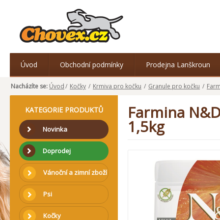
Úvod
Obchodní podmínky
Prodejna Lanškroun
Nacházíte se:
Úvod
/
Kočky
/
Krmiva pro kočku
/
Granule pro kočku
/
Far
Farmina N&D
KATEGORIE PRODUKTŮ
1,5kg
Novinka
Doprodej
Vánoční a zimní zboží
Psi
Kočky