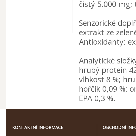
čistý 5.000 mg; 
Senzorické doplň
extrakt ze zele
Antioxidanty: ex
Analytické složk
hrubý protein 4
vlhkost 8 %; hru
hořčík 0,09 %; 
EPA 0,3 %.
KONTAKTNÍ INFORMACE
OBCHODNÍ INF