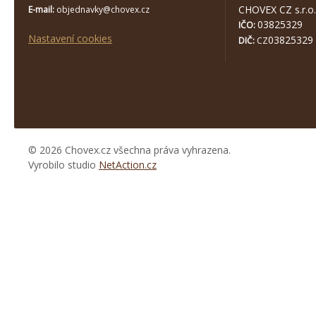
CHOVEX CZ s.r.o.
E-mail:
objednavky@chovex.cz
03825329
IČO:
Nastavení cookies
03825329
DIČ:
CZ
© 2026 Chovex.cz všechna práva vyhrazena.
Vyrobilo studio
NetAction.cz
https://www.high-
endrolex.com/26