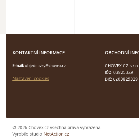
KONTAKTNÍ INFORMACE
OBCHODNÍ INF
CHOVEX CZ s.r.o.
E-mail:
objednavky@chovex.cz
03825329
IČO:
Nastavení cookies
03825329
DIČ:
CZ
© 2026 Chovex.cz všechna práva vyhrazena.
Vyrobilo studio
NetAction.cz