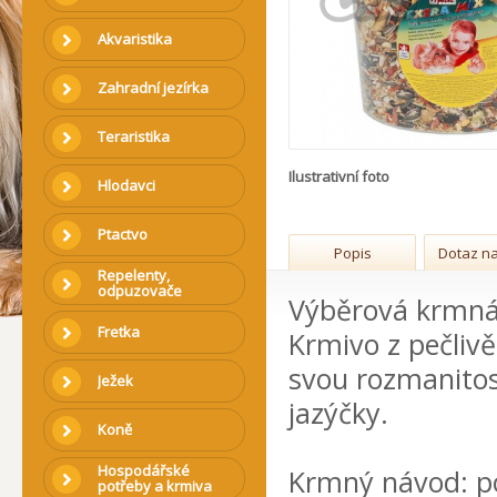
Akvaristika
Zahradní jezírka
Teraristika
Ilustrativní foto
Hlodavci
Ptactvo
Popis
Dotaz na
Repelenty,
odpuzovače
Výběrová krmná
Fretka
Krmivo z pečlivě
svou rozmanitost
Ježek
jazýčky.
Koně
Hospodářské
Krmný návod: p
potřeby a krmiva