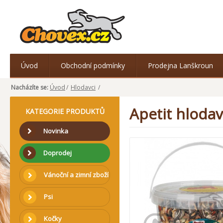
Úvod
Obchodní podmínky
Prodejna Lanškroun
Nacházíte se:
Úvod
/
Hlodavci
/
Apetit hlodav
KATEGORIE PRODUKTŮ
Novinka
Doprodej
Vánoční a zimní zboží
Psi
Kočky