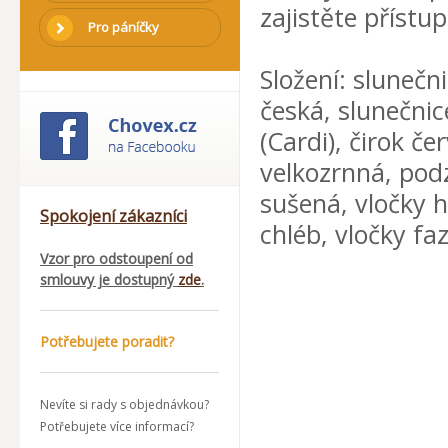
zajistěte přístu
Pro páníčky
Složení: slunečn
česká, slunečnic
(Cardi), čirok če
velkozrnná, pod
sušená, vločky h
Spokojení zákazníci
chléb, vločky fa
Vzor pro odstoupení od
smlouvy je dostupný
zde
.
Potřebujete poradit?
Nevíte si rady s objednávkou?
Potřebujete více informací?