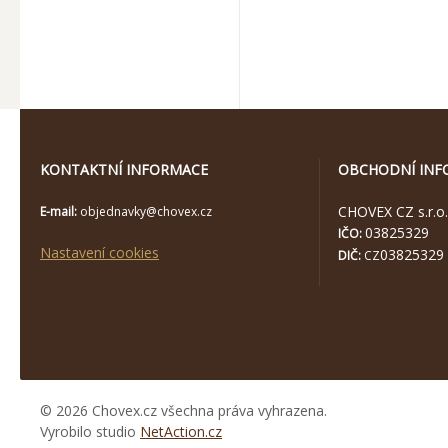
KONTAKTNÍ INFORMACE
OBCHODNÍ INF
CHOVEX CZ s.r.o.
E-mail:
objednavky@chovex.cz
03825329
IČO:
Nastavení cookies
03825329
DIČ:
CZ
© 2026 Chovex.cz všechna práva vyhrazena.
Vyrobilo studio
NetAction.cz