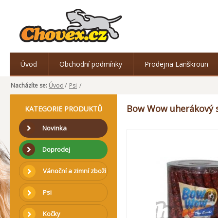
Úvod
Obchodní podmínky
Prodejna Lanškroun
Nacházíte se:
Úvod
/
Psi
/
Bow Wow uherákový s
KATEGORIE PRODUKTŮ
Novinka
Doprodej
Vánoční a zimní zboží
Psi
Kočky