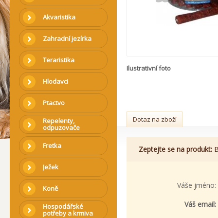
Akvaristika
Zahradní jezírka
Teraristika
Ilustrativní foto
Hlodavci
Ptactvo
Dotaz na zboží
Repelenty,
odpuzovače
Fretka
Zeptejte se na produkt:
B
Ježek
Váše jméno:
Koně
Váš email:
Hospodářské
potřeby a krmiva