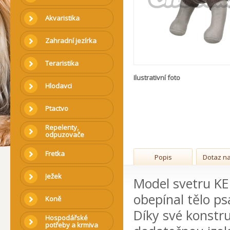
Akvaristika
Zahradní jezírka
Teraristika
Ilustrativní foto
Hlodavci
Ptactvo
Repelenty,
odpuzovače
Fretka
Popis
Dotaz na
Ježek
Model svetru KE
obepínal tělo psa
Koně
Díky své konstruk
Hospodářské
potřeby a krmiva