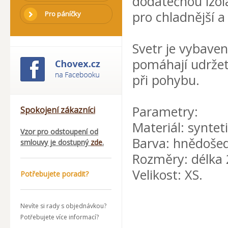
dodatečnou izol
pro chladnější a
Pro páníčky
Svetr je vybave
pomáhají udržet
při pohybu.
Parametry:
Spokojení zákazníci
Materiál: synteti
Vzor pro odstoupení od
Barva: hnědoše
smlouvy je dostupný
zde
.
Rozměry: délka 
Velikost: XS.
Potřebujete poradit?
Nevíte si rady s objednávkou?
Potřebujete více informací?