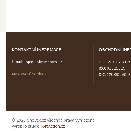
KONTAKTNÍ INFORMACE
OBCHODNÍ INF
CHOVEX CZ s.r.o.
E-mail:
objednavky@chovex.cz
03825329
IČO:
Nastavení cookies
03825329
DIČ:
CZ
© 2026 Chovex.cz všechna práva vyhrazena.
Vyrobilo studio
NetAction.cz