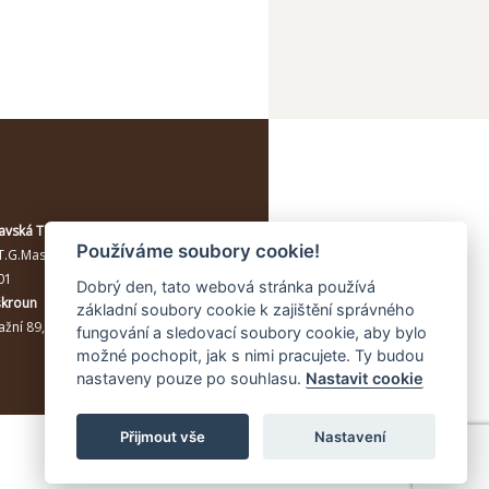
avská Třebová
Používáme soubory cookie!
T.G.Masaryka 114/10a
, Moravská
01
Dobrý den, tato webová stránka používá
škroun
základní soubory cookie k zajištění správného
žní 89, Lanškroun, 56301
fungování a sledovací soubory cookie, aby bylo
možné pochopit, jak s nimi pracujete. Ty budou
nastaveny pouze po souhlasu.
Nastavit cookie
Přijmout vše
Nastavení