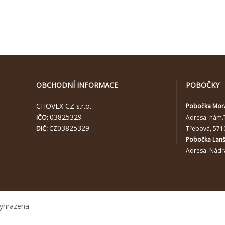
OBCHODNÍ INFORMACE
POBOČKY
CHOVEX CZ s.r.o.
Pobočka Mor
03825329
IČO:
Adresa:
nám.
03825329
DIČ:
CZ
Třebová, 571
Pobočka Lan
Adresa: Nádra
yhrazena.