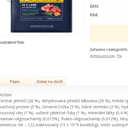
EAN:
Kód:
lustrativní foto
Zařazeno v kategoriích:
Krmiva pro psy
Psi
Popis
Dotaz na zboží
Složení
Čerstvé jehněčí (26 %), dehydrovaná jehněčí bílkovina (26 %), hnědá rý
hrachový protein (5 %), červená čočka (3 %), lněné semínko (3 %), hyd
lososový olej (1 %), sušené jablečné řízky (1 %), minerální látky (0,4 
mannan-oligosacharidy (0,015%), frukto-oligosacharidy (0,012%), Moj
helveticus HA – 122 inaktivovaný (15 x 10^9 buněk/kg), směs sušených 