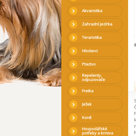
Akvaristika
Zahradní jezírka
Teraristika
I
Hlodavci
Ptactvo
Repelenty,
odpuzovače
Fretka
Ježek
Koně
Hospodářské
potřeby a krmiva