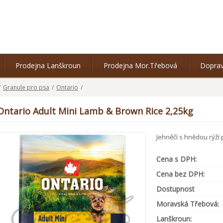
Prodejna Lanškroun
Prodejna Mor.Třebová
Doprav
/
Granule pro psa
/
Ontario
/
Ontario Adult Mini Lamb & Brown Rice 2,25kg
Jehněčí s hnědou rýží pr
Cena s DPH:
Cena bez DPH:
Dostupnost
Moravská Třebová:
Lanškroun: