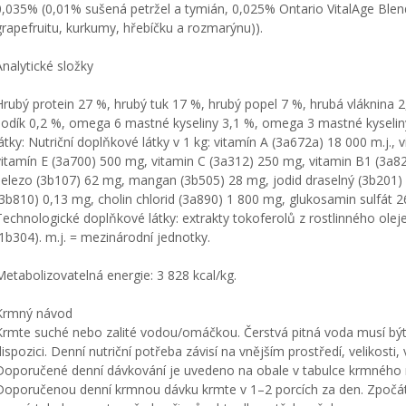
0,035% (0,01% sušená petržel a tymián, 0,025% Ontario VitalAge Blend
grapefruitu, kurkumy, hřebíčku a rozmarýnu)).
Analytické složky
Hrubý protein 27 %, hrubý tuk 17 %, hrubý popel 7 %, hrubá vláknina 2
sodík 0,2 %, omega 6 mastné kyseliny 3,1 %, omega 3 mastné kyselin
látky: Nutriční doplňkové látky v 1 kg: vitamín A (3a672a) 18 000 m.j., 
vitamín E (3a700) 500 mg, vitamin C (3a312) 250 mg, vitamin B1 (3a8
železo (3b107) 62 mg, mangan (3b505) 28 mg, jodid draselný (3b201)
(3b810) 0,13 mg, cholin chlorid (3a890) 1 800 mg, glukosamin sulfát 2
Technologické doplňkové látky: extrakty tokoferolů z rostlinného oleje
(1b304). m.j. = mezinárodní jednotky.
Metabolizovatelná energie: 3 828 kcal/kg.
Krmný návod
Krmte suché nebo zalité vodou/omáčkou. Čerstvá pitná voda musí být
dispozici. Denní nutriční potřeba závisí na vnějším prostředí, velikosti, 
Doporučené denní dávkování je uvedeno na obale v tabulce krmného 
Doporučenou denní krmnou dávku krmte v 1–2 porcích za den. Zpočá