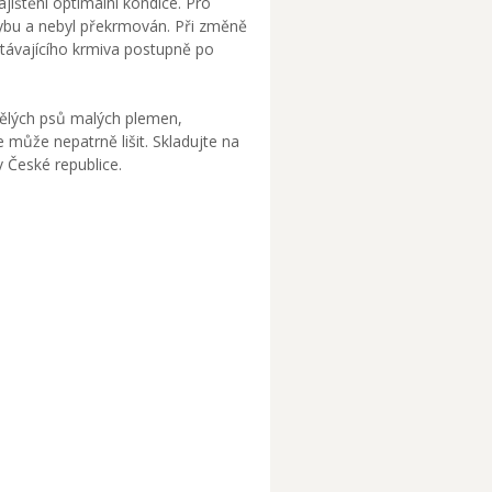
jištění optimální kondice. Pro
hybu a nebyl překrmován. Při změně
stávajícího krmiva postupně po
spělých psů malých plemen,
může nepatrně lišit. Skladujte na
 České republice.