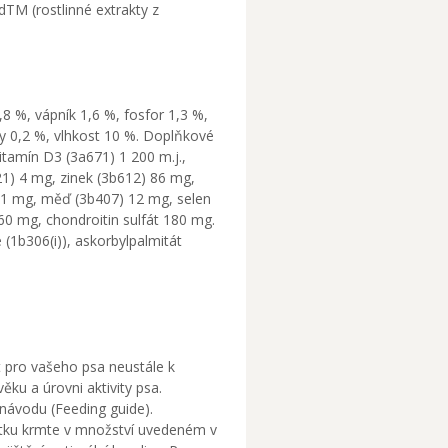
TM (rostlinné extrakty z
,8 %, vápník 1,6 %, fosfor 1,3 %,
y 0,2 %, vlhkost 10 %. Doplňkové
vitamín D3 (3a671) 1 200 m.j.,
21) 4 mg, zinek (3b612) 86 mg,
 1 mg, měď (3b407) 12 mg, selen
60 mg, chondroitin sulfát 180 mg.
 (1b306(i)), askorbylpalmitát
 pro vašeho psa neustále k
věku a úrovni aktivity psa.
návodu (Feeding guide).
tku krmte v množství uvedeném v