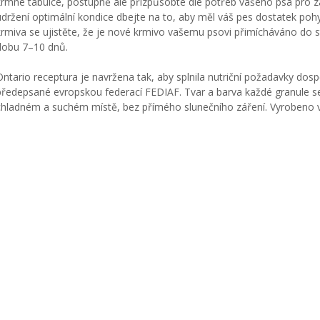
krmné tabulce, postupně ale přizpůsobte dle potřeb vašeho psa pro za
udržení optimální kondice dbejte na to, aby měl váš pes dostatek po
krmiva se ujistěte, že je nové krmivo vašemu psovi přimícháváno do 
dobu 7–10 dnů.
Ontario receptura je navržena tak, aby splnila nutriční požadavky do
předepsané evropskou federací FEDIAF. Tvar a barva každé granule se 
chladném a suchém místě, bez přímého slunečního záření. Vyrobeno v