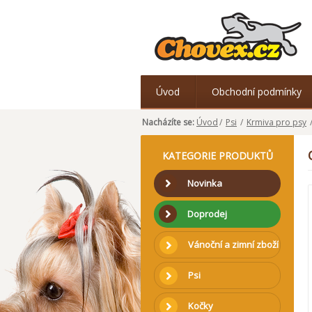
Úvod
Obchodní podmínky
Nacházíte se:
Úvod
/
Psi
/
Krmiva pro psy
KATEGORIE PRODUKTŮ
Novinka
Doprodej
Vánoční a zimní zboží
Psi
Kočky