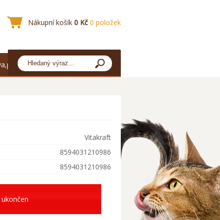
Nákupní košík
0 Kč
0 položek
a,platba
Vitakraft
8594031210986
8594031210986
 ukončen