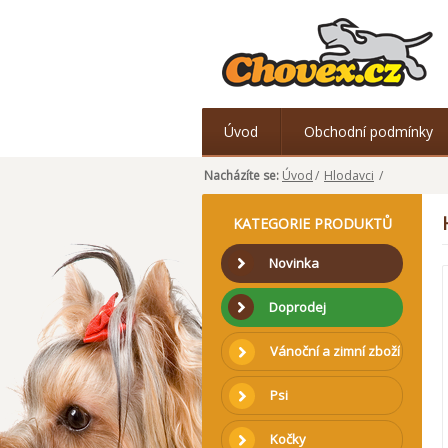
Úvod
Obchodní podmínky
Nacházíte se:
Úvod
/
Hlodavci
/
KATEGORIE PRODUKTŮ
Novinka
Doprodej
Vánoční a zimní zboží
Psi
Kočky