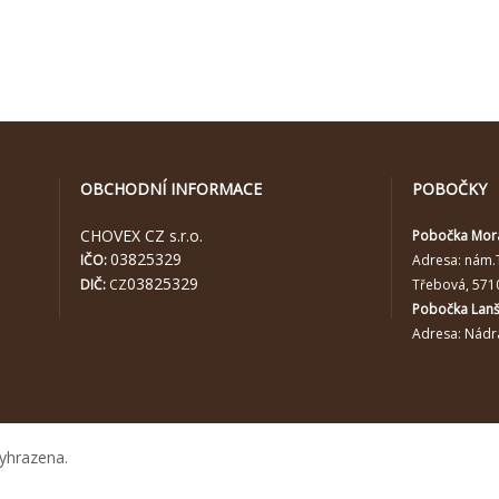
OBCHODNÍ INFORMACE
POBOČKY
CHOVEX CZ s.r.o.
Pobočka Mor
03825329
IČO:
Adresa:
nám.
03825329
DIČ:
CZ
Třebová, 571
Pobočka Lan
Adresa: Nádra
yhrazena.