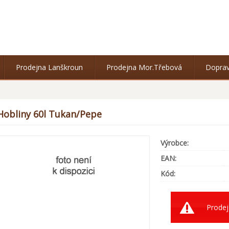
Prodejna Lanškroun
Prodejna Mor.Třebová
Doprav
Hobliny 60l Tukan/Pepe
Výrobce:
EAN:
Kód:
Prodej