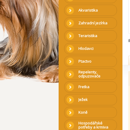
Akvaristika
Zahradní jezírka
Teraristika
I
Hlodavci
Ptactvo
Repelenty,
odpuzovače
Fretka
Ježek
Koně
Hospodářské
potřeby a krmiva