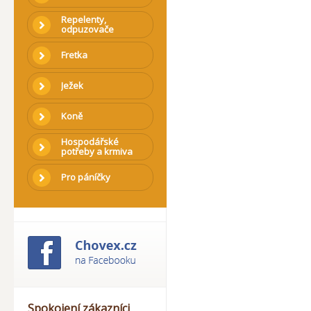
Repelenty,
odpuzovače
Fretka
Ježek
Koně
Hospodářské
potřeby a krmiva
Pro páníčky
Spokojení zákazníci