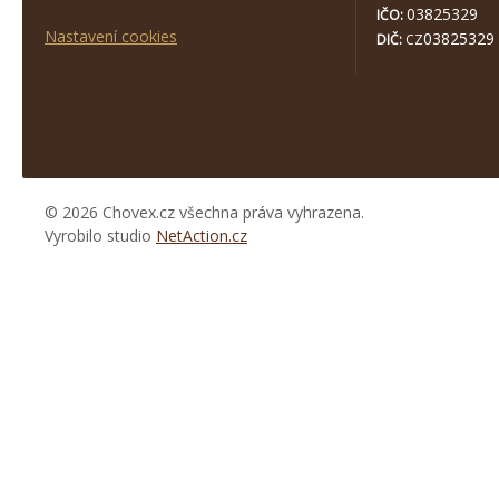
03825329
IČO:
Nastavení cookies
03825329
DIČ:
CZ
© 2026 Chovex.cz všechna práva vyhrazena.
Vyrobilo studio
NetAction.cz
https://www.high-
endrolex.com/26