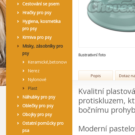
Cestování se psem
Hračky pro psy
Hygiena, kosmetika
pro psy
Krmiva pro psy
Misky, zásobníky pro
psy
Ilustrativní foto
Keramické,betonové
Nerez
Popis
Dotaz na
Nylonové
Plast
Kvalitní plastov
Náhubky pro psy
protiskluzem, k
Oblečky pro psy
bočnímu prohybu
Obojky pro psy
Ostatní pomůcky pro
Moderní pastelo
psa