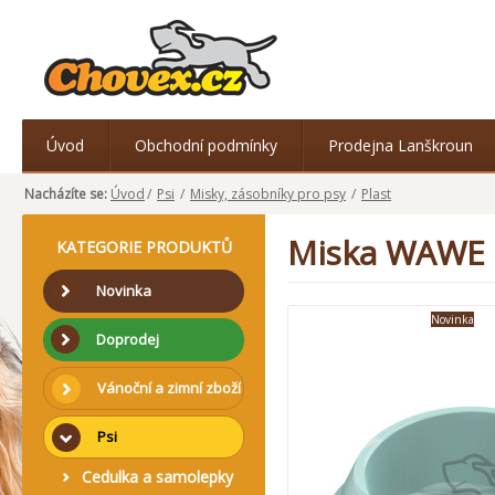
Úvod
Obchodní podmínky
Prodejna Lanškroun
Nacházíte se:
Úvod
/
Psi
/
Misky, zásobníky pro psy
/
Plast
Miska WAWE p
KATEGORIE PRODUKTŮ
Novinka
Novinka
Doprodej
Vánoční a zimní zboží
Psi
Cedulka a samolepky