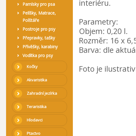
interiéru.
Pamlsky pro psa
Pelíšky, Matrace,
Parametry:
Polštáře
Objem: 0,20 l.
Postroje pro psy
Přepravky, tašky
Rozměr: 16 x 6,
Přívěšky, karabiny
Barva: dle aktuá
Vodítka pro psy
Foto je ilustrativ
Kočky
Akvaristika
Zahradní jezírka
Teraristika
Hlodavci
Ptactvo