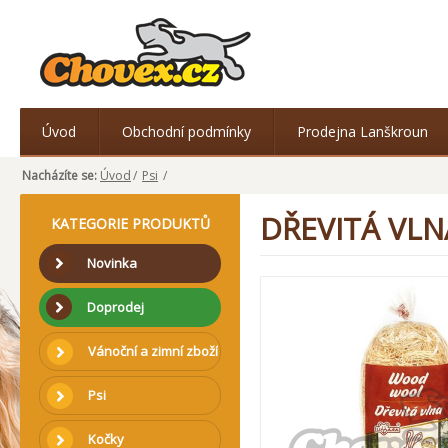
Úvod
Obchodní podmínky
Prodejna Lanškroun
Nacházíte se:
Úvod
/
Psi
/
DŘEVITÁ VLNA
KATEGORIE PRODUKTŮ
Novinka
Doprodej
Vánoční a zimní zboží
Psi
Kočky