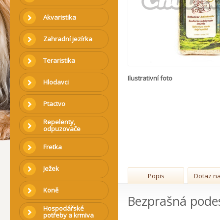
Akvaristika
Zahradní jezírka
Teraristika
Ilustrativní foto
Hlodavci
Ptactvo
Repelenty,
odpuzovače
Fretka
Ježek
Popis
Dotaz na
Koně
Bezprašná podes
Hospodářské
potřeby a krmiva