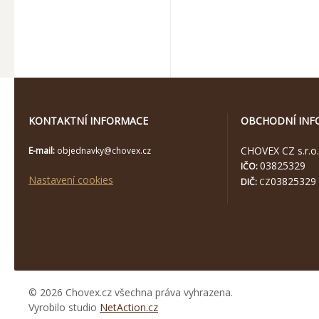
KONTAKTNÍ INFORMACE
OBCHODNÍ INF
CHOVEX CZ s.r.o.
E-mail:
objednavky@chovex.cz
03825329
IČO:
Nastavení cookies
03825329
DIČ:
CZ
© 2026 Chovex.cz všechna práva vyhrazena.
Vyrobilo studio
NetAction.cz