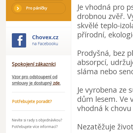
Je vhodná pro ps
Pro páníčky
drobnou zvěř. V
skvělé teplo-izol
přírodní, ekolog
Prodyšná, bez pl
absorpcí, udržuj
Spokojení zákazníci
sláma nebo sen
Vzor pro odstoupení od
smlouvy je dostupný
zde
.
Je vyrobena ze 
dům lesem. Ve vl
Potřebujete poradit?
vhodná k chovu 
Nevíte si rady s objednávkou?
Nezatěžuje život
Potřebujete více informací?