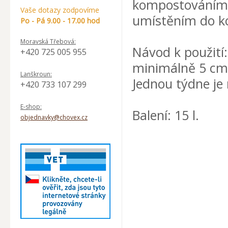
kompostováním, 
Vaše dotazy zodpovíme
umístěním do ko
Po - Pá 9.00 - 17.00 hod
Moravská Třebová:
Návod k použití:
+420 725 005 955
minimálně 5 cm
Lanškroun:
Jednou týdne je
+420 733 107 299
E-shop:
Balení: 15 l.
objednavky@chovex.cz