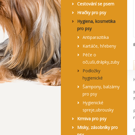
Cestování se psem
Hračky pro psy
Hygiena, kosmetika
pro psy
Antiparazitika
I
Kartáče, hřebeny
Péče o
oči,uši,drápky,zuby
Podložky
hygienické
Šampony, balzámy
pro psy
Hygienické
spreje,ubrousky
Krmiva pro psy
Misky, zásobníky pro
B
psy