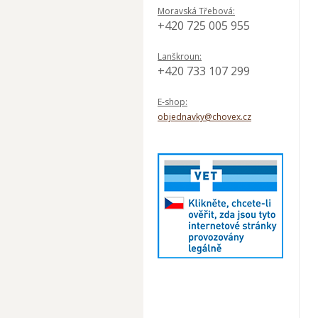
Moravská Třebová:
+420 725 005 955
Lanškroun:
+420 733 107 299
E-shop:
objednavky@chovex.cz