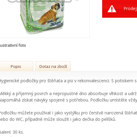
Prodej
lustrativní foto
Popis
Dotaz na zboží
Hygienické podložky pro štěňata a psi v rekonvalescenci. S potiskem 
Měkký a příjemný povrch a nepropustné dno absorbuje vlhkost a udržuj
Napomáhá získat návyky spojené s potřebou. Podložku umístěte vždy 
Podložku můžete používat i jako vystýlku pro čerstvě narozená štěň
nebo do WC, případně může sloužit i jako dečka do pelíšků.
alení: 30 ks.