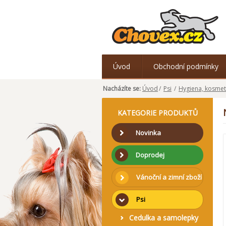
Úvod
Obchodní podmínky
Nacházíte se:
Úvod
/
Psi
/
Hygiena, kosmet
KATEGORIE PRODUKTŮ
Novinka
Doprodej
Vánoční a zimní zboží
Psi
Cedulka a samolepky