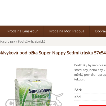
Prodejna Lanškroun
Prodejna Mor.Třebová
Doprav
ika pro psy
/
Podložky hygienické
Návyková podložka Super Nappy Sedmikráska 57x5
Podložky hygienické n
starší psy, nebo psy 
měkký povrch, neprop
tekutin.
EAN:
Kód: