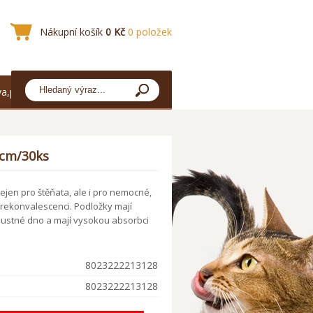
Nákupní košík
0 Kč
0 položek
a,platba
4cm/30ks
ejen pro štěňata, ale i pro nemocné,
v rekonvalescenci. Podložky mají
ustné dno a mají vysokou absorbci
8023222213128
8023222213128