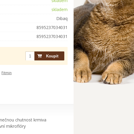
skladem
skladem
Dibaq
8595237034031
8595237034031
Fitmin
jimečnou chutnost krmiva
ní mikroflóry