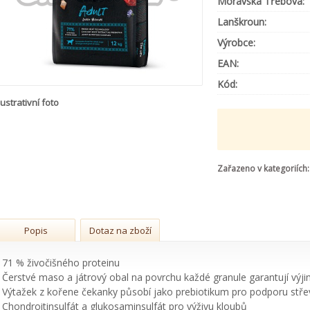
Moravská Třebová:
Lanškroun:
Výrobce:
EAN:
Kód:
lustrativní foto
Zařazeno v kategoriích:
Popis
Dotaz na zboží
• 71 % živočišného proteinu
• Čerstvé maso a játrový obal na povrchu každé granule garantují vý
• Výtažek z kořene čekanky působí jako prebiotikum pro podporu střev
• Chondroitinsulfát a glukosaminsulfát pro výživu kloubů