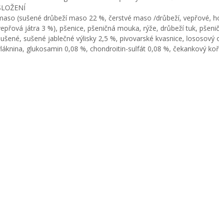
SLOŽENÍ
maso (sušené drůbeží maso 22 %, čerstvé maso /drůbeží, vepřové, ho
vepřová játra 3 %), pšenice, pšeničná mouka, rýže, drůbeží tuk, pšeni
sušené, sušené jablečné výlisky 2,5 %, pivovarské kvasnice, lososový ol
vláknina, glukosamin 0,08 %, chondroitin-sulfát 0,08 %, čekankový koř