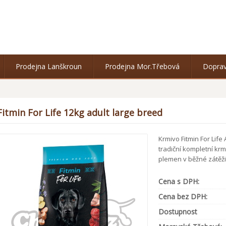
Prodejna Lanškroun
Prodejna Mor.Třebová
Doprav
Fitmin For Life 12kg adult large breed
Krmivo Fitmin For Life
tradiční kompletní kr
plemen v běžné zátěži
Cena s DPH:
Cena bez DPH:
Dostupnost