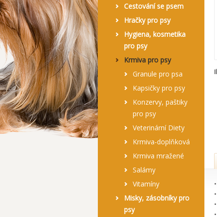
Cestování se psem
Hračky pro psy
Hygiena, kosmetika
pro psy
Krmiva pro psy
I
Granule pro psa
Kapsičky pro psy
Konzervy, paštiky
pro psy
Veterinární Diety
Krmiva-doplňková
Krmiva mražené
Salámy
Vitamíny
Misky, zásobníky pro
psy