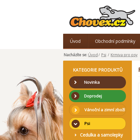
Úvod
Obchodní podmínky
Nacházíte se:
Úvod
/
Psi
/
Krmiva pro psy
KATEGORIE PRODUKTŮ
Novinka
Doprodej
Vánoční a zimní zboží
Psi
Cedulka a samolepky