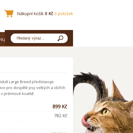
Nákupní košík
0 Kč
0 položek
a,platba
 Adult Large Breed představuje
mivo pro dospělé psy velkých a obřích
 v prémiové kvalitě
899 Kč
782 Kč