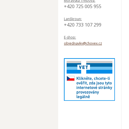
Moravská Třebová:
+420 725 005 955
Lanškroun:
+420 733 107 299
E-shop:
objednavky@chovex.cz