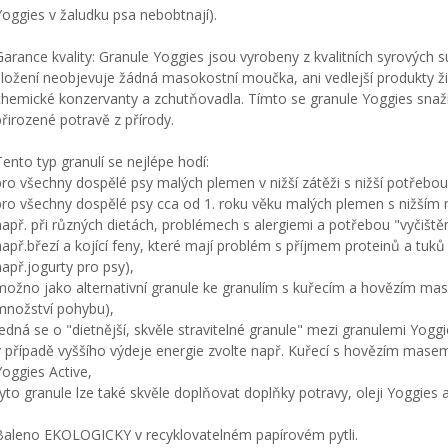
Yoggies v žaludku psa nebobtnají).
Garance kvality: Granule Yoggies jsou vyrobeny z kvalitních syrových s
složení neobjevuje žádná masokostní moučka, ani vedlejší produkty ži
chemické konzervanty a zchutňovadla. Tímto se granule Yoggies snaží 
přirozené potravě z přírody.
Tento typ granulí se nejlépe hodí:
pro všechny dospělé psy malých plemen v nižší zátěži s nižší potřebou
pro všechny dospělé psy cca od 1. roku věku malých plemen s nižším
např. při různých dietách, problémech s alergiemi a potřebou "vyčiště
např.březí a kojící feny, které mají problém s příjmem proteinů a tuk
např.jogurty pro psy),
možno jako alternativní granule ke granulím s kuřecím a hovězím mas
množství pohybu),
jedná se o "dietnější, skvěle stravitelné granule" mezi granulemi Yoggi
v případě vyššího výdeje energie zvolte např. Kuřecí s hovězím mase
Yoggies Active,
tyto granule lze také skvěle doplňovat doplňky potravy, oleji Yoggies 
Baleno EKOLOGICKY v recyklovatelném papírovém pytli.