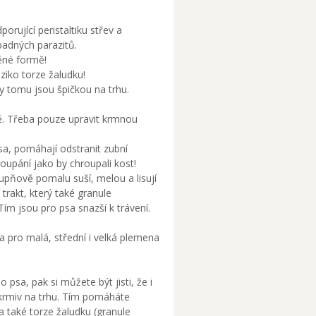
orující peristaltiku střev a
padných parazitů.
ěné formě!
iziko torze žaludku!
y tomu jsou špičkou na trhu.
odě. Třeba pouze upravit krmnou
sa, pomáhají odstranit zubní
oupání jako by chroupali kost!
tupňově pomalu suší, melou a lisují
 trakt, který také granule
Tím jsou pro psa snazší k trávení.
a pro malá, střední i velká plemena
psa, pak si můžete být jisti, že i
 krmiv na trhu. Tím pomáháte
také torze žaludku (granule