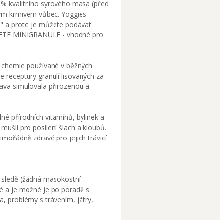
5 % kvalitního syrového masa (před
vým krmivem vůbec. Yoggies
ges" a proto je můžete podávat
DETE MINIGRANULE - vhodné pro
né chemie používané v běžných
e receptury granulí lisovaných za
trava simulovala přirozenou a
lné přírodních vitamínů, bylinek a
ušlí pro posílení šlach a kloubů.
mořádně zdravé pro jejich trávicí
 - sledě (žádná masokostní
né a je možné je po poradě s
a, problémy s trávením, játry,