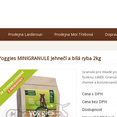
Prodejna Lanškroun
Prodejna Mor.Třebová
Doprav
Yoggies MINIGRANULE Jehnečí a bílá ryba 2kg
Granule pro mladé ps
fyzikou zátěží. Granu
chemie a konzervantů
Cena s DPH:
Cena bez DPH:
Dostupnost