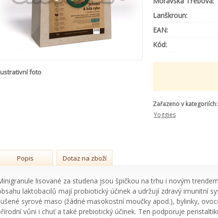
Moravská Třebová:
Lanškroun:
EAN:
Kód:
lustrativní foto
Zařazeno v kategoriích:
Yoggies
Popis
Dotaz na zboží
Minigranule lisované za studena jsou špičkou na trhu i novým trendem
obsahu laktobacilů mají probiotický účinek a udržují zdravý imunitní s
sušené syrové maso (žádné masokostní moučky apod.), bylinky, ovoce 
přírodní vůni i chuť a také prebiotický účinek. Ten podporuje peristaltiku