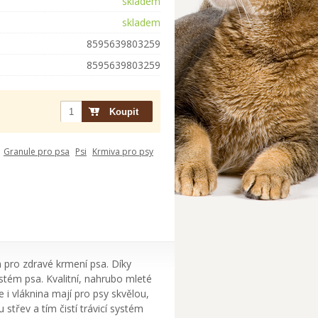
skladem
skladem
8595639803259
8595639803259
Granule pro psa
Psi
Krmiva pro psy
 pro zdravé krmení psa. Díky
ystém psa. Kvalitní, nahrubo mleté
i vláknina mají pro psy skvělou,
 střev a tím čistí trávicí systém