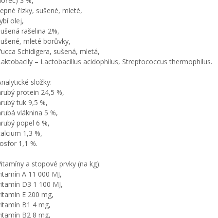
hořec) 3 %,
řepné řízky, sušené, mleté,
ybí olej,
sušená rašelina 2%,
sušené, mleté borůvky,
Yucca Schidigera, sušená, mletá,
Laktobacily – Lactobacillus acidophilus, Streptococcus thermophilus.
Analytické složky:
hrubý protein 24,5 %,
hrubý tuk 9,5 %,
hrubá vláknina 5 %,
hrubý popel 6 %,
calcium 1,3 %,
fosfor 1,1 %.
Vitamíny a stopové prvky (na kg):
vitamín A 11 000 MJ,
vitamín D3 1 100 MJ,
vitamín E 200 mg,
vitamín B1 4 mg,
vitamín B2 8 mg,