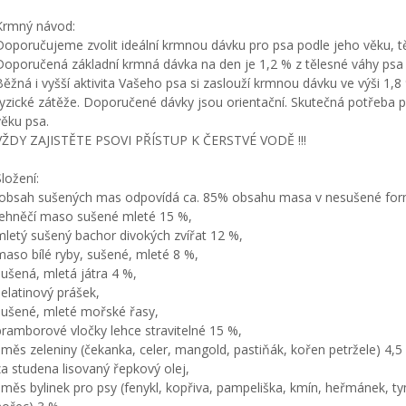
Krmný návod:
Doporučujeme zvolit ideální krmnou dávku pro psa podle jeho věku, těl
Doporučená základní krmná dávka na den je 1,2 % z tělesné váhy psa (p
Běžná i vyšší aktivita Vašeho psa si zaslouží krmnou dávku ve výši 1,8
fyzické zátěže. Doporučené dávky jsou orientační. Skutečná potřeba p
věku psa.
VŽDY ZAJISTĚTE PSOVI PŘÍSTUP K ČERSTVÉ VODĚ !!!
Složení:
(obsah sušených mas odpovídá ca. 85% obsahu masa v nesušené fo
jehněčí maso sušené mleté 15 %,
mletý sušený bachor divokých zvířat 12 %,
maso bílé ryby, sušené, mleté 8 %,
sušená, mletá játra 4 %,
želatinový prášek,
sušené, mleté mořské řasy,
bramborové vločky lehce stravitelné 15 %,
směs zeleniny (čekanka, celer, mangold, pastiňák, kořen petržele) 4,5
za studena lisovaný řepkový olej,
směs bylinek pro psy (fenykl, kopřiva, pampeliška, kmín, heřmánek, tymiá