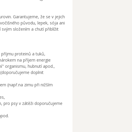
urovin. Garantujeme, že se v jejich
vočišného původu, lepek, sója ani
svým složením a chutí přiblížit
 příjmu proteinů a tuků,
 nárokem na příjem energie
ní" organismu, hubnutí apod.,
ů (doporučujeme doplnit
em (např.na zimu při nižším
es,
m, pro psy v zátěži doporučujeme
apod.