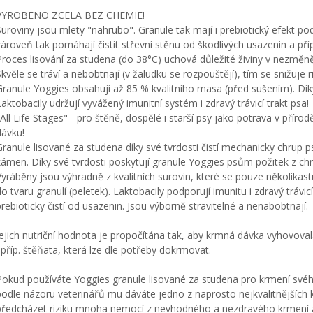
VYROBENO ZCELA BEZ CHEMIE!
Suroviny jsou mlety "nahrubo". Granule tak mají i prebiotický efekt podp
zároveň tak pomáhají čistit střevní stěnu od škodlivých usazenin a pří
Proces lisování za studena (do 38°C) uchová důležité živiny v nezměn
Skvěle se tráví a nebobtnají (v žaludku se rozpouštějí), tím se snižuje r
Granule Yoggies obsahují až 85 % kvalitního masa (před sušením). Dík
Laktobacily udržují vyvážený imunitní systém i zdravý trávicí trakt psa!
"All Life Stages" - pro štěně, dospělé i starší psy jako potrava v přír
dávku!
Granule lisované za studena díky své tvrdosti čistí mechanicky chrup p
kámen. Díky své tvrdosti poskytují granule Yoggies psům požitek z chr
Vyráběny jsou výhradně z kvalitních surovin, které se pouze několikas
do tvaru granulí (peletek). Laktobacily podporují imunitu i zdravý trávicí
prebioticky čistí od usazenin. Jsou výborně stravitelné a nenabobtnají. 
Jejich nutriční hodnota je propočítána tak, aby krmná dávka vyhovoval
i příp. štěňata, která lze dle potřeby dokrmovat.
Pokud používáte Yoggies granule lisované za studena pro krmení svého 
podle názoru veterinářů mu dáváte jedno z naprosto nejkvalitnějších
předcházet riziku mnoha nemocí z nevhodného a nezdravého krmení a 