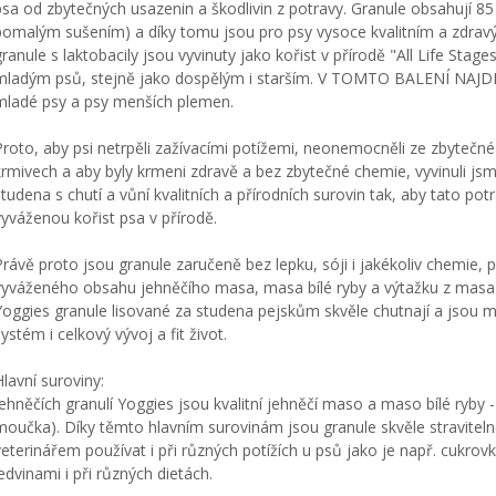
psa od zbytečných usazenin a škodlivin z potravy. Granule obsahují 8
pomalým sušením) a díky tomu jsou pro psy vysoce kvalitním a zdra
granule s laktobacily jsou vyvinuty jako kořist v přírodě "All Life Sta
mladým psů, stejně jako dospělým i starším. V TOMTO BALENÍ NAJ
mladé psy a psy menších plemen.
Proto, aby psi netrpěli zažívacími potížemi, neonemocněli ze zbyteč
krmivech a aby byly krmeni zdravě a bez zbytečné chemie, vyvinuli jsm
studena s chutí a vůní kvalitních a přírodních surovin tak, aby tato po
vyváženou kořist psa v přírodě.
Právě proto jsou granule zaručeně bez lepku, sóji i jakékoliv chemie, p
vyváženého obsahu jehněčího masa, masa bílé ryby a výtažku z masa m
Yoggies granule lisované za studena pejskům skvěle chutnají a jsou mi
systém i celkový vývoj a fit život.
Hlavní suroviny:
jehněčích granulí Yoggies jsou kvalitní jehněčí maso a maso bílé ryby
moučka). Díky těmto hlavním surovinám jsou granule skvěle stravitel
veterinářem používat i při různých potížích u psů jako je např. cukrovk
ledvinami i při různých dietách.