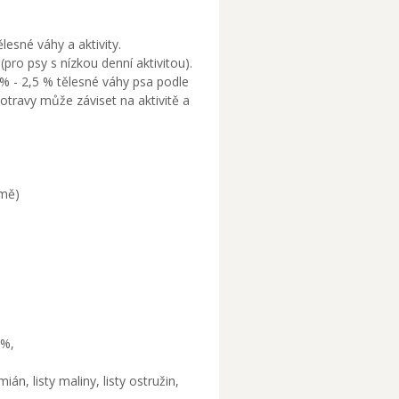
esné váhy a aktivity.
ro psy s nízkou denní aktivitou).
 % - 2,5 % tělesné váhy psa podle
otravy může záviset na aktivitě a
rmě)
 %,
n, listy maliny, listy ostružin,