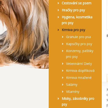
Cestování se psem
Hračky pro psy
Hygiena, kosmetika
pro psy
Krmiva pro psy
I
Granule pro psa
Kapsičky pro psy
Konzervy, paštiky
pro psy
Veterinární Diety
Krmiva-doplňková
Krmiva mražené
Salámy
Vitamíny
Misky, zásobníky pro
psy