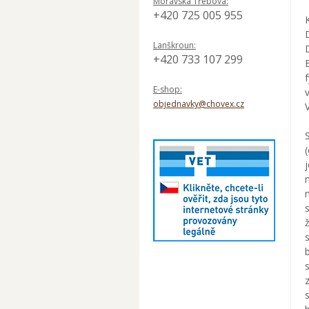
Moravská Třebová:
+420 725 005 955
Lanškroun:
+420 733 107 299
E-shop:
objednavky@chovex.cz