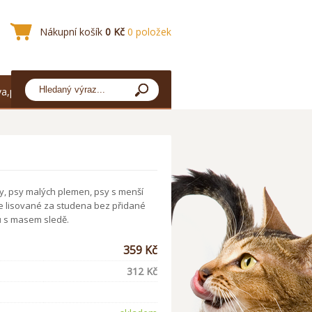
Nákupní košík
0 Kč
0 položek
a,platba
y, psy malých plemen, psy s menší
le lisované za studena bez přidané
 s masem sledě.
359 Kč
312 Kč