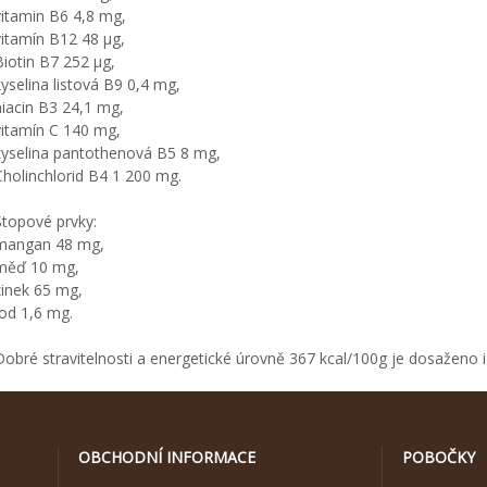
vitamin B6 4,8 mg,
vitamín B12 48 µg,
Biotin B7 252 µg,
kyselina listová B9 0,4 mg,
niacin B3 24,1 mg,
vitamín C 140 mg,
kyselina pantothenová B5 8 mg,
Cholinchlorid B4 1 200 mg.
Stopové prvky:
mangan 48 mg,
měď 10 mg,
zinek 65 mg,
jod 1,6 mg.
Dobré stravitelnosti a energetické úrovně 367 kcal/100g je dosaženo i
OBCHODNÍ INFORMACE
POBOČKY