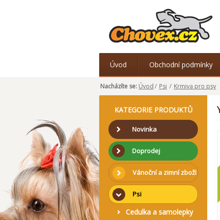
Úvod
Obchodní podmínky
Nacházíte se:
Úvod
/
Psi
/
Krmiva pro psy
KATEGORIE PRODUKTŮ
Novinka
Doprodej
Vánoční a zimní zboží
Psi
Cedulka a samolepky