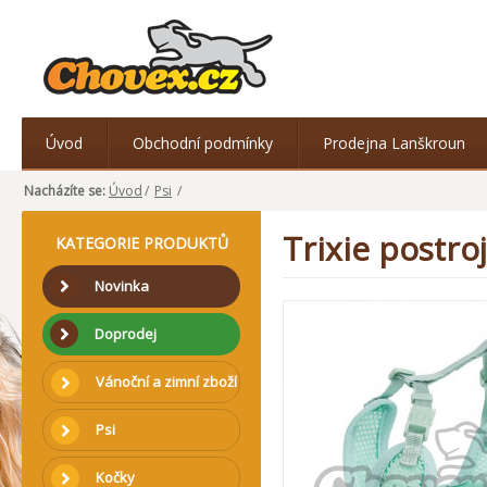
Úvod
Obchodní podmínky
Prodejna Lanškroun
Nacházíte se:
Úvod
/
Psi
/
Trixie postro
KATEGORIE PRODUKTŮ
Novinka
Doprodej
Vánoční a zimní zboží
Psi
Kočky