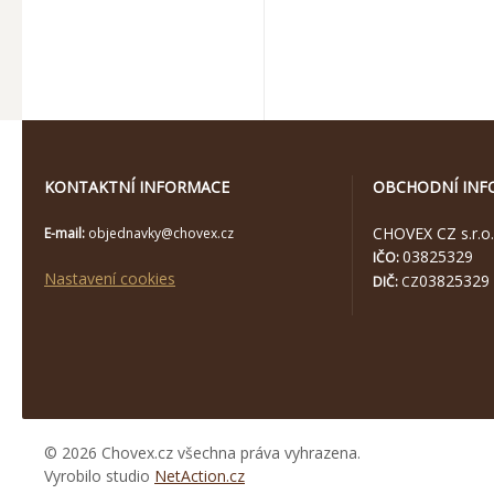
KONTAKTNÍ INFORMACE
OBCHODNÍ INF
CHOVEX CZ s.r.o.
E-mail:
objednavky@chovex.cz
03825329
IČO:
Nastavení cookies
03825329
DIČ:
CZ
© 2026 Chovex.cz všechna práva vyhrazena.
Vyrobilo studio
NetAction.cz