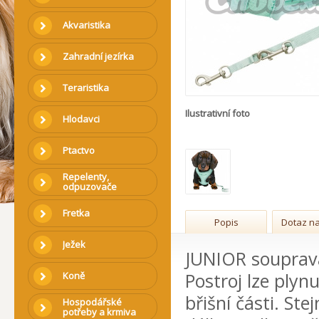
Akvaristika
Zahradní jezírka
Teraristika
Ilustrativní foto
Hlodavci
Ptactvo
Repelenty,
odpuzovače
Fretka
Popis
Dotaz na
Ježek
JUNIOR souprava
Postroj lze plyn
Koně
břišní části. Ste
Hospodářské
potřeby a krmiva