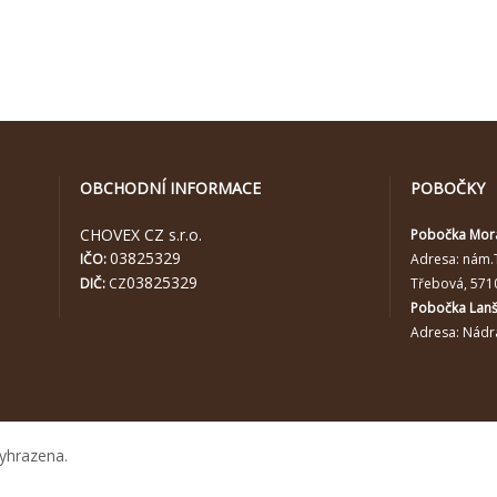
OBCHODNÍ INFORMACE
POBOČKY
CHOVEX CZ s.r.o.
Pobočka Mor
03825329
IČO:
Adresa:
nám.
03825329
DIČ:
CZ
Třebová, 571
Pobočka Lan
Adresa: Nádra
yhrazena.