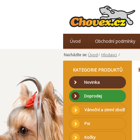
Úvod
Obchodní podmínky
Nacházíte se:
Úvod
/
Hlodavci
/
KATEGORIE PRODUKTŮ
Novinka
Doprodej
Vánoční a zimní zboží
Psi
Kočky