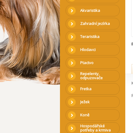
Akvaristika
Zahradní jezírka
Teraristika
I
Hlodavci
Ptactvo
Repelenty,
odpuzovače
Fretka
Ježek
Koně
Hospodářské
potřeby a krmiva