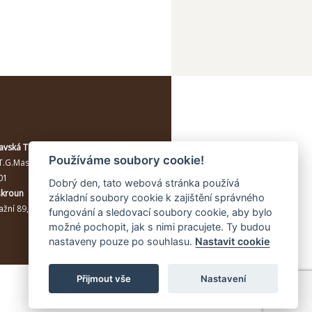
avská Třebová
Používáme soubory cookie!
T.G.Masaryka 114/10a
, Moravská
01
Dobrý den, tato webová stránka používá
škroun
základní soubory cookie k zajištění správného
žní 89, Lanškroun, 56301
fungování a sledovací soubory cookie, aby bylo
možné pochopit, jak s nimi pracujete. Ty budou
nastaveny pouze po souhlasu.
Nastavit cookie
Přijmout vše
Nastavení