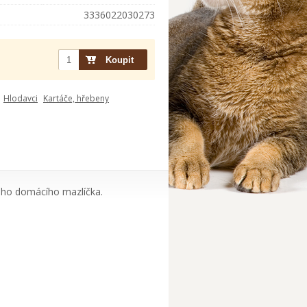
3336022030273
Hlodavci
Kartáče, hřebeny
šeho domácího mazlíčka.