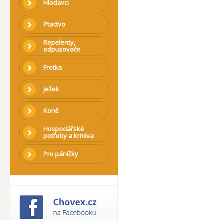
Hlodavci
Ptactvo
Repelenty,
odpuzovače
Fretka
Ježek
Koně
Hospodářské
potřeby a krmiva
Pro páníčky