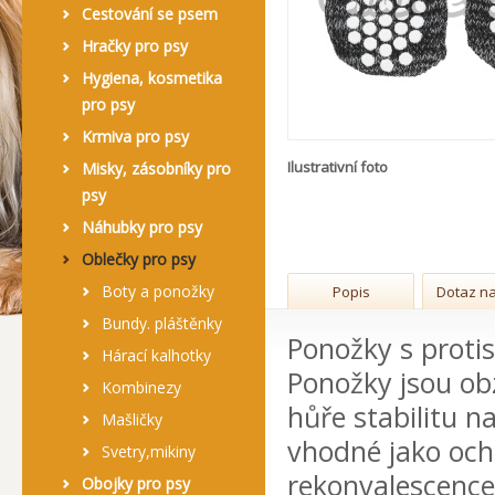
Cestování se psem
Hračky pro psy
Hygiena, kosmetika
pro psy
Krmiva pro psy
Ilustrativní foto
Misky, zásobníky pro
psy
Náhubky pro psy
Oblečky pro psy
Boty a ponožky
Popis
Dotaz na
Bundy. pláštěnky
Ponožky s proti
Hárací kalhotky
Ponožky jsou obz
Kombinezy
hůře stabilitu n
Mašličky
vhodné jako och
Svetry,mikiny
rekonvalescence
Obojky pro psy