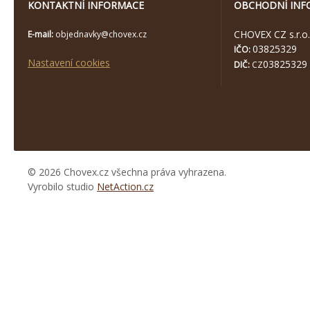
KONTAKTNÍ INFORMACE
OBCHODNÍ INF
CHOVEX CZ s.r.o.
E-mail:
objednavky@chovex.cz
03825329
IČO:
Nastavení cookies
03825329
DIČ:
CZ
© 2026 Chovex.cz všechna práva vyhrazena.
Vyrobilo studio
NetAction.cz
https://www.high-
endrolex.com/26