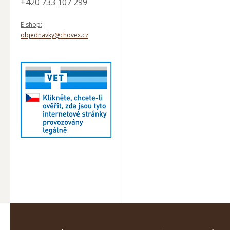
+420 733 107 299
E-shop:
objednavky@chovex.cz