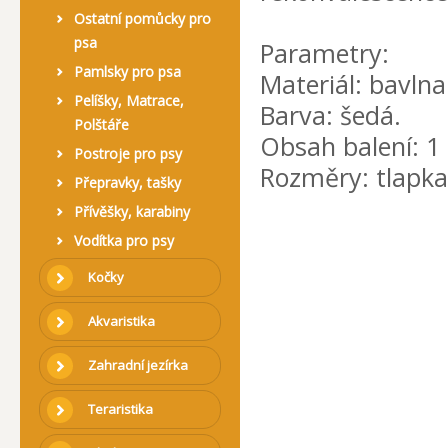
Ostatní pomůcky pro
psa
Parametry:
Pamlsky pro psa
Materiál: bavlna
Pelíšky, Matrace,
Barva: šedá.
Polštáře
Obsah balení: 1 
Postroje pro psy
Rozměry: tlapka
Přepravky, tašky
Přívěšky, karabiny
Vodítka pro psy
Kočky
Akvaristika
Zahradní jezírka
Teraristika