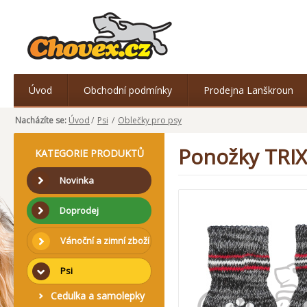
Úvod
Obchodní podmínky
Prodejna Lanškroun
Nacházíte se:
Úvod
/
Psi
/
Oblečky pro psy
Ponožky TRIXI
KATEGORIE PRODUKTŮ
Novinka
Doprodej
Vánoční a zimní zboží
Psi
Cedulka a samolepky