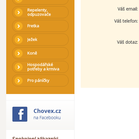
Váš email:
Repelenty,
odpuzovače
Váš telefon:
Fretka
Ježek
Váš dotaz:
Koně
Hospodářské
potřeby a krmiva
Pro páníčky