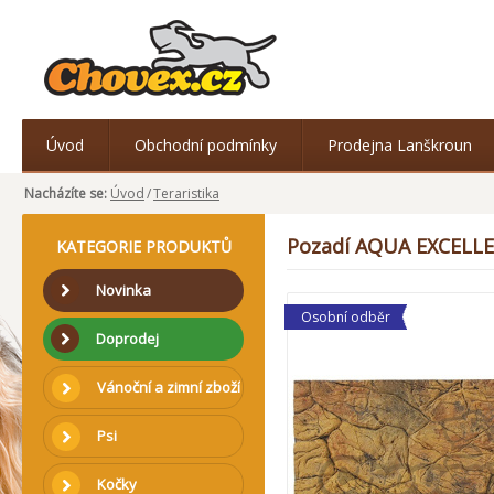
Úvod
Obchodní podmínky
Prodejna Lanškroun
Nacházíte se:
Úvod
/
Teraristika
Pozadí AQUA EXCELLEN
KATEGORIE PRODUKTŮ
Novinka
Osobní odběr
Doprodej
Vánoční a zimní zboží
Psi
Kočky