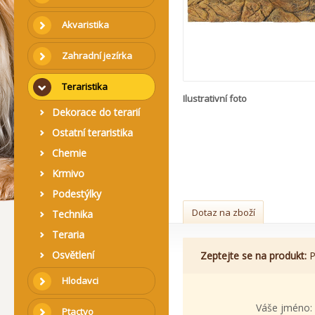
Akvaristika
Zahradní jezírka
Teraristika
Ilustrativní foto
Dekorace do terarií
Ostatní teraristika
Chemie
Krmivo
Podestýlky
Dotaz na zboží
Technika
Teraria
Osvětlení
Zeptejte se na produkt:
P
Hlodavci
Váše jméno:
Ptactvo