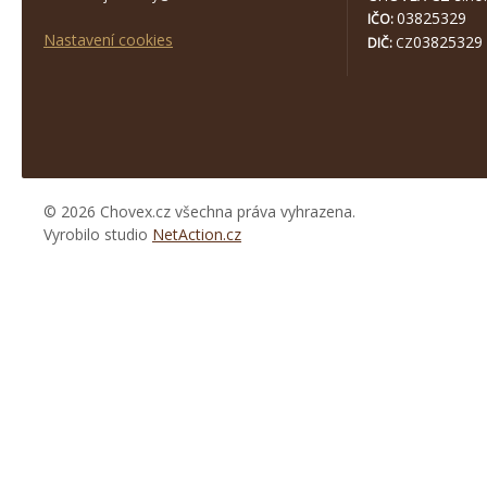
03825329
IČO:
Nastavení cookies
03825329
DIČ:
CZ
© 2026 Chovex.cz všechna práva vyhrazena.
Vyrobilo studio
NetAction.cz
https://www.high-
endrolex.com/26