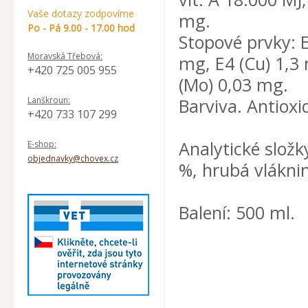
Vaše dotazy zodpovíme
mg.
Po - Pá 9.00 - 17.00 hod
Stopové prvky: E
Moravská Třebová:
mg, E4 (Cu) 1,3 
+420 725 005 955
(Mo) 0,03 mg.
Lanškroun:
Barviva. Antioxi
+420 733 107 299
Analytické složk
E-shop:
objednavky@chovex.cz
%, hrubá vláknin
Balení: 500 ml.