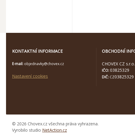
KONTAKTNÍ INFORMACE
OBCHODNÍ INF
CHOVEX CZ s.r.o.
E-mail:
objednavky@chovex.cz
03825329
IČO:
Nastavení cookies
03825329
DIČ:
CZ
© 2026 Chovex.cz všechna práva vyhrazena.
Vyrobilo studio
NetAction.cz