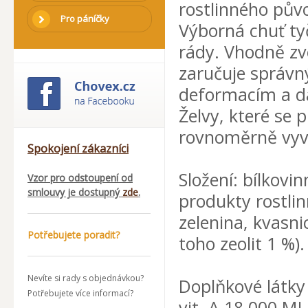
rostlinného půvo
Pro páníčky
Výborná chuť tyč
rády. Vhodně zv
zaručuje správný
deformacím a d
Želvy, které se 
rovnoměrně vyvíj
Spokojení zákazníci
Složení: bílkovi
Vzor pro odstoupení od
smlouvy je dostupný
zde
.
produkty rostlin
zelenina, kvasnic
Potřebujete poradit?
toho zeolit 1 %).
Nevíte si rady s objednávkou?
Doplňkové látky 
Potřebujete více informací?
vit. A 18.000 MJ,