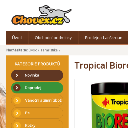
Úvod
Obchodní podmínky
Prodejna Lanškroun
Nacházíte se:
Úvod
/
Teraristika
/
Tropical Bior
KATEGORIE PRODUKTŮ
Novinka
Doprodej
Vánoční a zimní zboží
Psi
Kočky