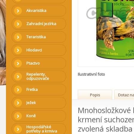
Akvaristika
Zahradní jezírka
Teraristika
Hlodavci
Ptactvo
Repelenty,
Ilustrativní foto
odpuzovače
Fretka
Popis
Dotaz na
Ježek
Mnohosložkové 
Koně
krmení suchozems
zvolená skladba
Hospodářské
potřeby a krmiva