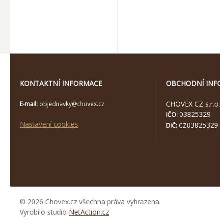
KONTAKTNÍ INFORMACE
OBCHODNÍ INF
CHOVEX CZ s.r.o.
E-mail:
objednavky@chovex.cz
03825329
IČO:
Nastavení cookies
03825329
DIČ:
CZ
© 2026 Chovex.cz všechna práva vyhrazena.
Vyrobilo studio
NetAction.cz