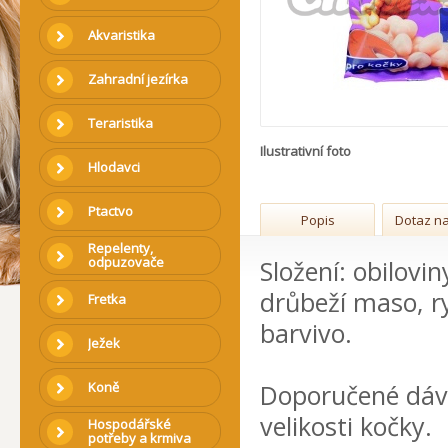
Akvaristika
Zahradní jezírka
Teraristika
Ilustrativní foto
Hlodavci
Ptactvo
Popis
Dotaz na
Repelenty,
odpuzovače
Složení: obilovin
drůbeží maso, r
Fretka
barvivo.
Ježek
Koně
Doporučené dávk
velikosti kočky.
Hospodářské
potřeby a krmiva