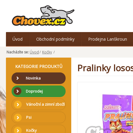
Úvod
Obchodní podmínky
Prodejna Lanškroun
Nacházíte se:
Úvod
/
Kočky
/
Pralinky loso
KATEGORIE PRODUKTŮ
Novinka
Doprodej
Vánoční a zimní zboží
Psi
Kočky