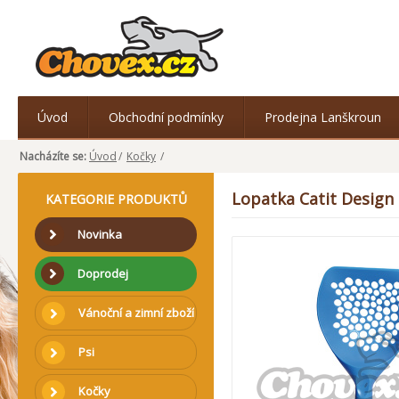
Úvod
Obchodní podmínky
Prodejna Lanškroun
Nacházíte se:
Úvod
/
Kočky
/
Lopatka Catit Design
KATEGORIE PRODUKTŮ
Novinka
Doprodej
Vánoční a zimní zboží
Psi
Kočky