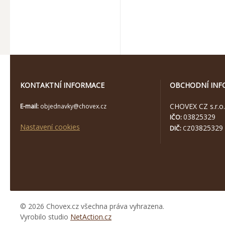
KONTAKTNÍ INFORMACE
OBCHODNÍ INF
CHOVEX CZ s.r.o.
E-mail:
objednavky@chovex.cz
03825329
IČO:
Nastavení cookies
03825329
DIČ:
CZ
© 2026 Chovex.cz všechna práva vyhrazena.
Vyrobilo studio
NetAction.cz