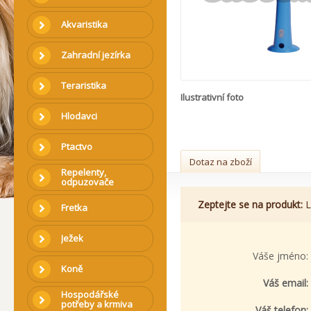
Akvaristika
Zahradní jezírka
Teraristika
Ilustrativní foto
Hlodavci
Ptactvo
Dotaz na zboží
Repelenty,
odpuzovače
Zeptejte se na produkt:
L
Fretka
Ježek
Váše jméno:
Koně
Váš email:
Hospodářské
potřeby a krmiva
Váš telefon: