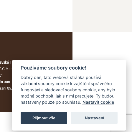
avská Třebová
Používáme soubory cookie!
T.G.Masaryka 114/10a
, Moravská
01
Dobrý den, tato webová stránka používá
škroun
základní soubory cookie k zajištění správného
žní 89, Lanškroun, 56301
fungování a sledovací soubory cookie, aby bylo
možné pochopit, jak s nimi pracujete. Ty budou
nastaveny pouze po souhlasu.
Nastavit cookie
Přijmout vše
Nastavení