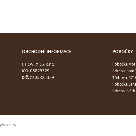
OBCHODNÍ INFORMACE
POBOČKY
CHOVEX CZ s.r.o.
Pobočka Mor
03825329
IČO:
Adresa:
nám.
03825329
DIČ:
CZ
Třebová, 571
Pobočka Lan
Adresa: Nádra
yhrazena.