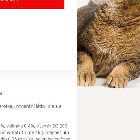
a.
otka), minerální látky, oleje a
5%, vláknina 0,4%, vitamín D3 200
ý monohydrát) 15 mg / kg, magnesium
ý) 0,75 mg / kg, selen (seleničitan