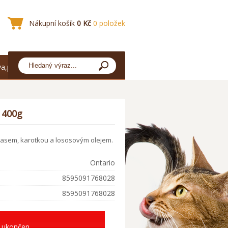
Nákupní košík
0 Kč
0 položek
a,platba
 400g
asem, karotkou a lososovým olejem.
Ontario
8595091768028
8595091768028
 ukončen