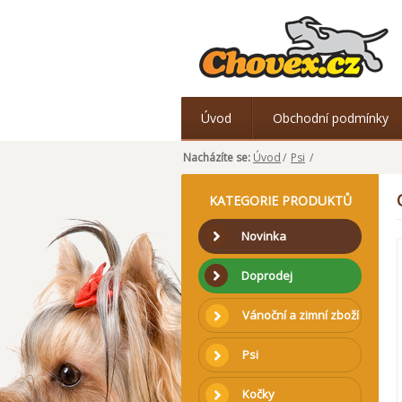
Úvod
Obchodní podmínky
Nacházíte se:
Úvod
/
Psi
/
KATEGORIE PRODUKTŮ
Novinka
Doprodej
Vánoční a zimní zboží
Psi
Kočky