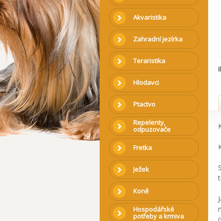
Akvaristika
Zahradní jezírka
Teraristika
I
Hlodavci
Ptactvo
Repelenty,
odpuzovače
Fretka
Ježek
Koně
Hospodářské
potřeby a krmiva