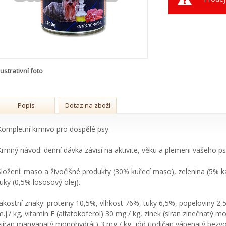
lustrativní foto
Popis
Dotaz na zboží
Kompletní krmivo pro dospělé psy.
Krmný návod: denní dávka závisí na aktivite, věku a plemeni vašeho ps
Složení: maso a živočišné produkty (30% kuřecí maso), zelenina (5% kar
tuky (0,5% lososový olej).
Jakostní znaky: proteiny 10,5%, vlhkost 76%, tuky 6,5%, popeloviny 2,
m.j./ kg, vitamín E (alfatokoferol) 30 mg / kg, zinek (síran zinečnat
(síran manganatý monohydrát) 3 mg / kg, jód (jodičan vápenatý bezvod