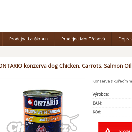
Prodejna Lanškroun
Prodejna Mor.Třebová
Doprav
ONTARIO konzerva dog Chicken, Carrots, Salmon Oil
Konzerva s kuřecím m
Výrobce:
EAN:
Kód:
Prodej