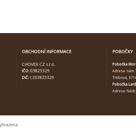
OBCHODNÍ INFORMACE
POBOČKY
CHOVEX CZ s.r.o.
Pobočka Mor
03825329
IČO:
Adresa:
nám.
03825329
DIČ:
CZ
Třebová, 571
Pobočka Lan
Adresa: Nádra
yhrazena.