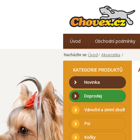
Úvod
Obchodní podmínky
Nacházíte se:
Úvod
/
Akvaristika
/
KATEGORIE PRODUKTŮ
Novinka
Doprodej
Vánoční a zimní zboží
Psi
Kočky