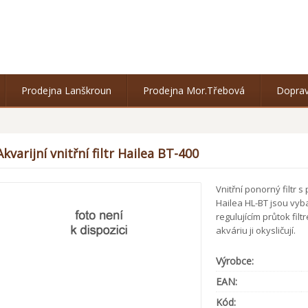
Prodejna Lanškroun
Prodejna Mor.Třebová
Doprav
Akvarijní vnitřní filtr Hailea BT-400
Vnitřní ponorný filtr 
Hailea HL-BT jsou vy
regulujícím průtok fil
akváriu ji okysličují.
Výrobce:
EAN:
Kód: