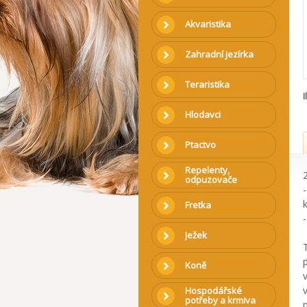
Akvaristika
Zahradní jezírka
Teraristika
I
Hlodavci
Ptactvo
Repelenty,
2
odpuzovače
Fretka
-
Ježek
Koně
Hospodářské
potřeby a krmiva