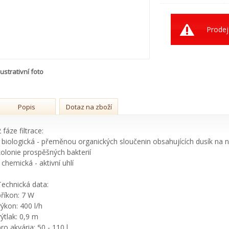
Prodej
lustrativní foto
Popis
Dotaz na zboží
 fáze filtrace:
- biologická - přeměnou organických sloučenin obsahujících dusík na nit
kolonie prospěšných bakterií
 chemická - aktivní uhlí
Technická data:
příkon: 7 W
výkon: 400 l/h
výtlak: 0,9 m
pro akvária: 50 - 110 l