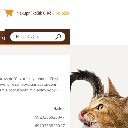
Nákupní košík
0 Kč
0 položek
a,platba
s provzdušňovacím systémem. Filtry
baveny rozstřikovacím nástavcem
trem a rozrušováním hladiny vody v
Hailea
6920255826047
6920255826047