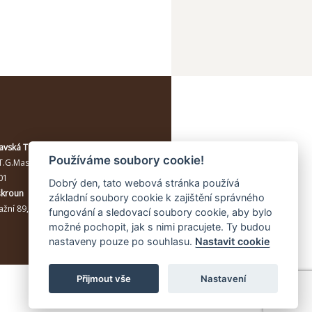
avská Třebová
Používáme soubory cookie!
T.G.Masaryka 114/10a
, Moravská
01
Dobrý den, tato webová stránka používá
škroun
základní soubory cookie k zajištění správného
žní 89, Lanškroun, 56301
fungování a sledovací soubory cookie, aby bylo
možné pochopit, jak s nimi pracujete. Ty budou
nastaveny pouze po souhlasu.
Nastavit cookie
Přijmout vše
Nastavení