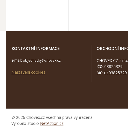
KONTAKTNÍ INFORMACE
OBCHODNÍ INF
CHOVEX CZ s.r.o.
E-mail:
objednavky@chovex.cz
03825329
IČO:
Nastavení cookies
03825329
DIČ:
CZ
© 2026 Chovex.cz všechna práva vyhrazena.
Vyrobilo studio
NetAction.cz