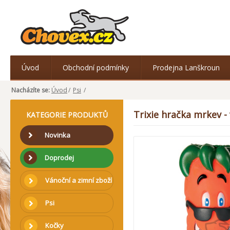
Úvod
Obchodní podmínky
Prodejna Lanškroun
Nacházíte se:
Úvod
/
Psi
/
Trixie hračka mrkev -
KATEGORIE PRODUKTŮ
Novinka
Doprodej
Vánoční a zimní zboží
Psi
Kočky