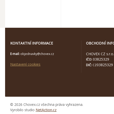
KONTAKTNÍ INFORMACE
OBCHODNÍ INF
CHOVEX CZ s.r.o.
E-mail:
objednavky@chovex.cz
03825329
IČO:
Nastavení cookies
03825329
DIČ:
CZ
© 2026 Chovex.cz všechna práva vyhrazena.
Vyrobilo studio
NetAction.cz