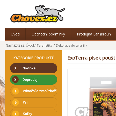
Úvod
Obchodní podmínky
Prodejna Lanškroun
Nacházíte se:
Úvod
/
Teraristika
/
Dekorace do terarií
/
ExoTerra písek poušt
KATEGORIE PRODUKTŮ
Novinka
Doprodej
Vánoční a zimní zboží
Psi
Kočky