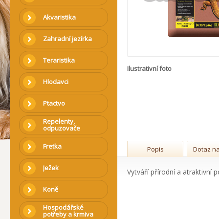
Akvaristika
Zahradní jezírka
Teraristika
Ilustrativní foto
Hlodavci
Ptactvo
Repelenty,
odpuzovače
Fretka
Popis
Dotaz na
Ježek
Vytváří přírodní a atraktivní 
Koně
Hospodářské
potřeby a krmiva