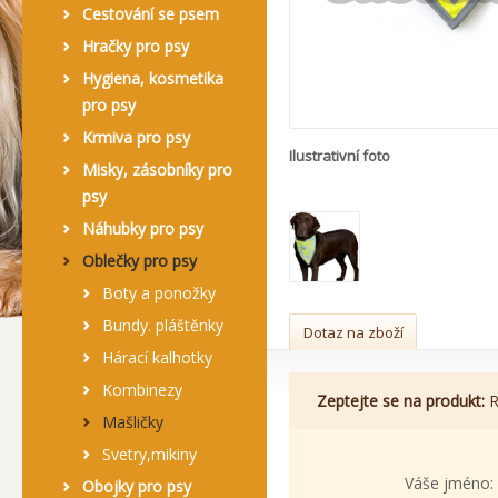
Cestování se psem
Hračky pro psy
Hygiena, kosmetika
pro psy
Krmiva pro psy
Ilustrativní foto
Misky, zásobníky pro
psy
Náhubky pro psy
Oblečky pro psy
Boty a ponožky
Bundy. pláštěnky
Dotaz na zboží
Hárací kalhotky
Kombinezy
Zeptejte se na produkt:
R
Mašličky
Svetry,mikiny
Váše jméno:
Obojky pro psy