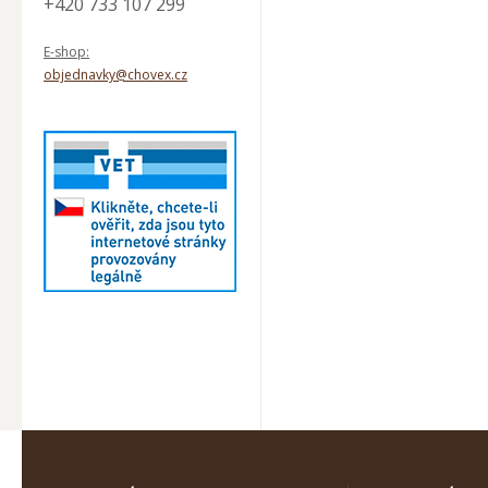
+420 733 107 299
E-shop:
objednavky@chovex.cz