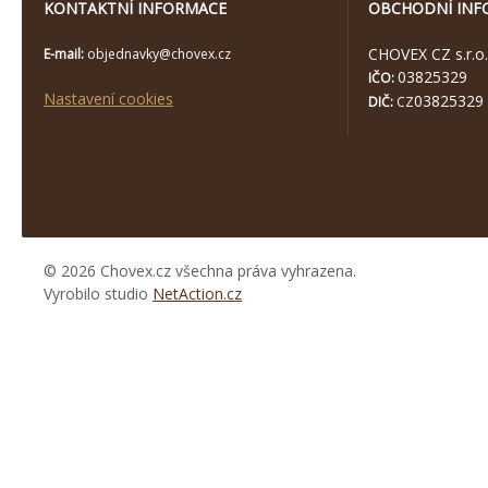
KONTAKTNÍ INFORMACE
OBCHODNÍ INF
CHOVEX CZ s.r.o.
E-mail:
objednavky@chovex.cz
03825329
IČO:
Nastavení cookies
03825329
DIČ:
CZ
© 2026 Chovex.cz všechna práva vyhrazena.
Vyrobilo studio
NetAction.cz
https://www.high-
endrolex.com/26