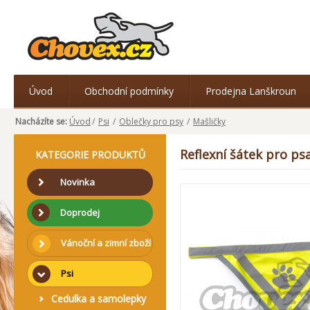
Úvod
Obchodní podmínky
Prodejna Lanškroun
Nacházíte se:
Úvod
/
Psi
/
Oblečky pro psy
/
Mašličky
Reflexní šátek pro ps
KATEGORIE PRODUKTŮ
Novinka
Doprodej
Vánoční a zimní zboží
Psi
Cedulka a samolepky