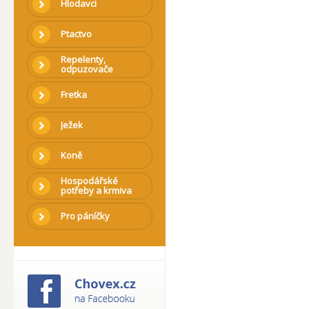
Hlodavci
Ptactvo
Repelenty,
odpuzovače
Fretka
Ježek
Koně
Hospodářské
potřeby a krmiva
Pro páníčky