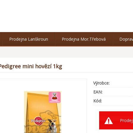
Prodejna Lanškroun
Prodejna Mor.Třebová
Doprav
Pedigree mini hovězí 1kg
Výrobce:
EAN:
Kód:
Prodej