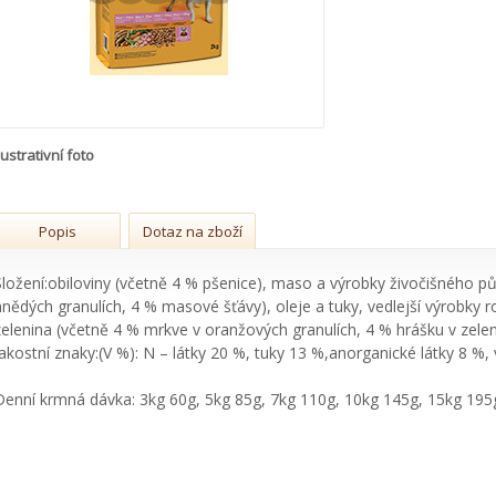
lustrativní foto
Popis
Dotaz na zboží
Složení:obiloviny (včetně 4 % pšenice), maso a výrobky živočišného 
hnědých granulích, 4 % masové šťávy), oleje a tuky, vedlejší výrobky r
zelenina (včetně 4 % mrkve v oranžových granulích, 4 % hrášku v zelen
Jakostní znaky:(V %): N – látky 20 %, tuky 13 %,anorganické látky 8 %,
Denní krmná dávka: 3kg 60g, 5kg 85g, 7kg 110g, 10kg 145g, 15kg 195