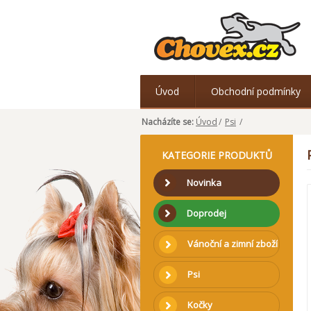
Úvod
Obchodní podmínky
Nacházíte se:
Úvod
/
Psi
/
KATEGORIE PRODUKTŮ
Novinka
Doprodej
Vánoční a zimní zboží
Psi
Kočky