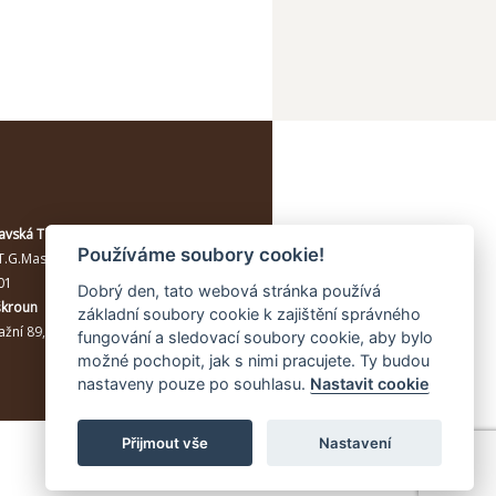
avská Třebová
Používáme soubory cookie!
T.G.Masaryka 114/10a
, Moravská
01
Dobrý den, tato webová stránka používá
škroun
základní soubory cookie k zajištění správného
žní 89, Lanškroun, 56301
fungování a sledovací soubory cookie, aby bylo
možné pochopit, jak s nimi pracujete. Ty budou
nastaveny pouze po souhlasu.
Nastavit cookie
Přijmout vše
Nastavení