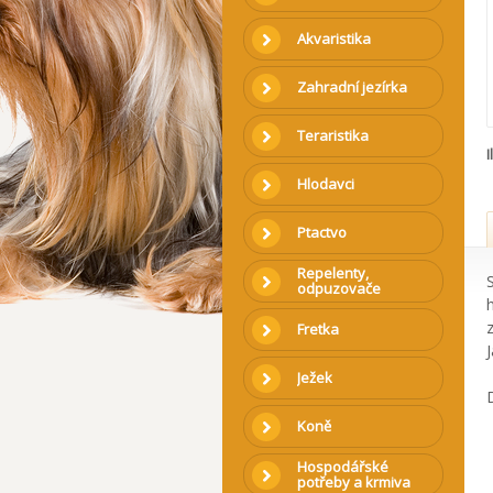
Akvaristika
Zahradní jezírka
Teraristika
I
Hlodavci
Ptactvo
Repelenty,
odpuzovače
Fretka
Ježek
Koně
Hospodářské
potřeby a krmiva