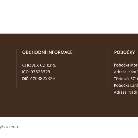
OBCHODNÍ INFORMACE
POBOČKY
CHOVEX CZ s.r.o.
Pobočka Mor
03825329
IČO:
Adresa:
nám.
03825329
DIČ:
CZ
Třebová, 571
Pobočka Lan
Adresa: Nádra
yhrazena.