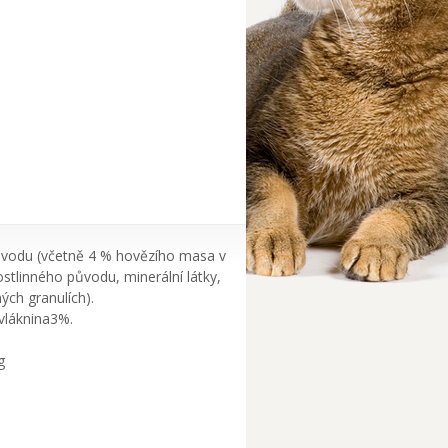
původu (včetně 4 % hovězího masa v
ostlinného původu, minerální látky,
ých granulích).
 vláknina3%.
g