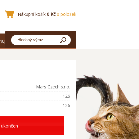
Nákupní košík
0 Kč
0 položek
a,platba
Mars Czech s.r.o.
126
126
 ukončen