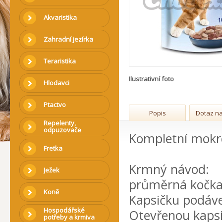
Akvaristika
Zahradní jezírka
Teraristika
Ilustrativní foto
Hlodavci
Ptactvo
Popis
Dotaz na
Repelenty,
odpuzovače
Kompletní mokré
Fretka
Krmný návod:
Ježek
průměrná kočka 
Koně
Kapsičku podáve
Hospodářské
Otevřenou kapsi
potřeby a krmiva