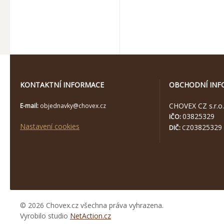
KONTAKTNÍ INFORMACE
OBCHODNÍ INF
CHOVEX CZ s.r.o.
E-mail:
objednavky@chovex.cz
03825329
IČO:
Nastavení cookies
03825329
DIČ:
CZ
© 2026 Chovex.cz všechna práva vyhrazena.
Vyrobilo studio
NetAction.cz