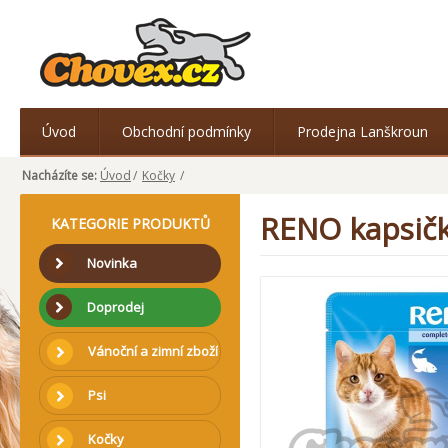
Úvod
Obchodní podmínky
Prodejna Lanškroun
Nacházíte se:
Úvod
/
Kočky
/
RENO kapsičk
KATEGORIE PRODUKTŮ
Novinka
Doprodej
Vánoční a zimní zboží
Psi
Kočky