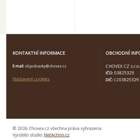
KONTAKTNÍ INFORMACE
OBCHODNÍ INF
CHOVEX CZ s.r.o.
E-mail:
objednavky@chovex.cz
03825329
IČO:
Nastavení cookies
03825329
DIČ:
CZ
© 2026 Chovex.cz všechna práva vyhrazena.
Vyrobilo studio
NetAction.cz