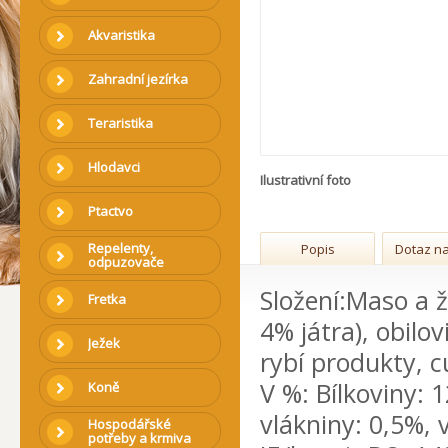
Akvaristika
Zahradní jezírka
Teraristika
Hlodavci
Ilustrativní foto
Ptactvo
Repelenty,
Popis
Dotaz na
odpuzovače
Složení:Maso a ž
Fretka
4% játra), obilov
Ježek
rybí produkty, c
V %: Bílkoviny: 
Koně
vlákniny: 0,5%, 
Hospodářské
potřeby a krmiva