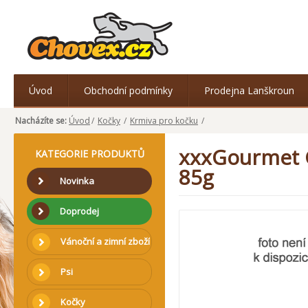
Úvod
Obchodní podmínky
Prodejna Lanškroun
Nacházíte se:
Úvod
/
Kočky
/
Krmiva pro kočku
/
xxxGourmet G
KATEGORIE PRODUKTŮ
85g
Novinka
Doprodej
Vánoční a zimní zboží
Psi
Kočky