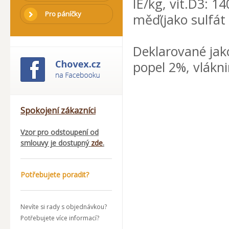
IE/kg, vit.D3: 1
Pro páníčky
měď(jako sulfát
Deklarované jak
popel 2%, vlákni
Spokojení zákazníci
Vzor pro odstoupení od
smlouvy je dostupný
zde
.
Potřebujete poradit?
Nevíte si rady s objednávkou?
Potřebujete více informací?