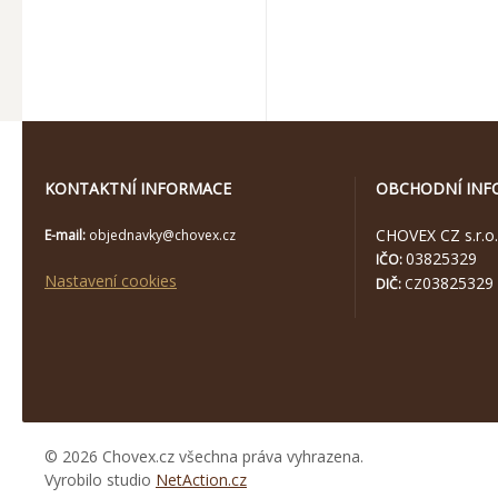
KONTAKTNÍ INFORMACE
OBCHODNÍ INF
CHOVEX CZ s.r.o.
E-mail:
objednavky@chovex.cz
03825329
IČO:
Nastavení cookies
03825329
DIČ:
CZ
© 2026 Chovex.cz všechna práva vyhrazena.
Vyrobilo studio
NetAction.cz