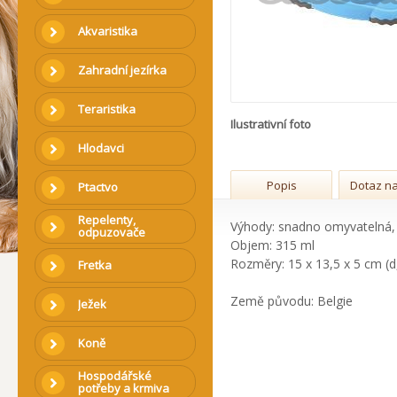
Akvaristika
Zahradní jezírka
Teraristika
Ilustrativní foto
Hlodavci
Popis
Dotaz na
Ptactvo
Repelenty,
Výhody: snadno omyvatelná,
odpuzovače
Objem: 315 ml
Rozměry: 15 x 13,5 x 5 cm (d,
Fretka
Země původu: Belgie
Ježek
Koně
Hospodářské
potřeby a krmiva