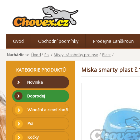
Úvod
Obchodní podmínky
Prodejna Lanškroun
Nacházíte se:
Úvod
/
Psi
/
Misky, zásobníky pro psy
/
Plast
/
Miska smarty plast 
KATEGORIE PRODUKTŮ
Novinka
Doprodej
Vánoční a zimní zboží
Psi
Kočky