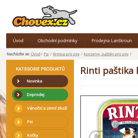
Úvod
Obchodní podmínky
Prodejna Lanškroun
Nacházíte se:
Úvod
/
Psi
/
Krmiva pro psy
/
Konzervy, paštiky pro psy
/
Rinti paštika
KATEGORIE PRODUKTŮ
Novinka
Doprodej
Vánoční a zimní zboží
Psi
Kočky