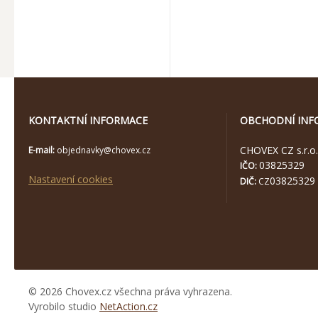
KONTAKTNÍ INFORMACE
OBCHODNÍ INF
CHOVEX CZ s.r.o.
E-mail:
objednavky@chovex.cz
03825329
IČO:
Nastavení cookies
03825329
DIČ:
CZ
© 2026 Chovex.cz všechna práva vyhrazena.
Vyrobilo studio
NetAction.cz