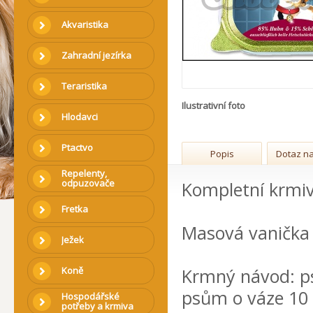
Akvaristika
Zahradní jezírka
Teraristika
Ilustrativní foto
Hlodavci
Ptactvo
Popis
Dotaz na
Repelenty,
odpuzovače
Kompletní krmiv
Fretka
Masová vanička b
Ježek
Koně
Krmný návod: ps
psům o váze 10 
Hospodářské
potřeby a krmiva