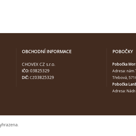
OBCHODNÍ INFORMACE
POBOČKY
CHOVEX CZ s.r.o.
Pobočka Mor
03825329
IČO:
Adresa:
nám.
03825329
DIČ:
CZ
Třebová, 571
Pobočka Lan
Adresa: Nádra
yhrazena.