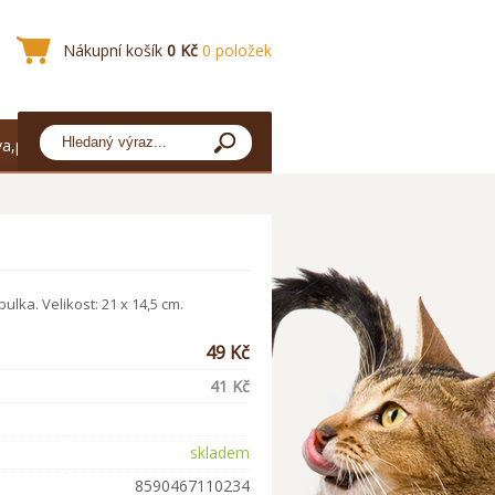
Nákupní košík
0 Kč
0 položek
a,platba
ulka. Velikost: 21 x 14,5 cm.
49 Kč
41 Kč
skladem
8590467110234