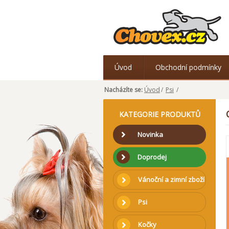
Úvod
Obchodní podmínky
Nacházíte se:
Úvod
/
Psi
/
KATEGORIE PRODUKTŮ
Novinka
Doprodej
Vánoční a zimní zboží
Psi
Kočky