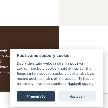
avská Třebová
Používáme soubory cookie!
T.G.Masaryka 114/10a
, Moravská
01
Dobrý den, tato webová stránka používá
škroun
základní soubory cookie k zajištění správného
žní 89, Lanškroun, 56301
fungování a sledovací soubory cookie, aby bylo
možné pochopit, jak s nimi pracujete. Ty budou
nastaveny pouze po souhlasu.
Nastavit cookie
Přijmout vše
Nastavení