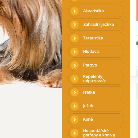
Akvaristika
Zahradní jezírka
Teraristika
I
Hlodavci
Ptactvo
Repelenty,
odpuzovače
Fretka
Ježek
Koně
Hospodářské
potřeby a krmiva