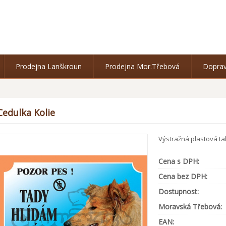
Prodejna Lanškroun
Prodejna Mor.Třebová
Doprav
Cedulka Kolie
Výstražná plastová tab
Cena s DPH:
Cena bez DPH:
Dostupnost:
Moravská Třebová:
EAN: