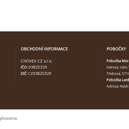
OBCHODNÍ INFORMACE
POBOČKY
CHOVEX CZ s.r.o.
Pobočka Mor
03825329
IČO:
Adresa:
nám.
03825329
DIČ:
CZ
Třebová, 571
Pobočka Lan
Adresa: Nádra
yhrazena.