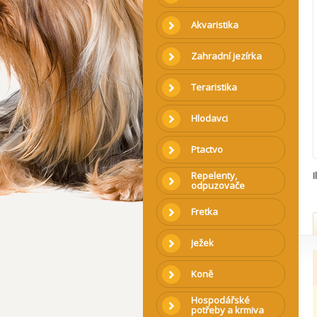
Akvaristika
Zahradní jezírka
Teraristika
Hlodavci
Ptactvo
Repelenty,
I
odpuzovače
Fretka
Ježek
Koně
Hospodářské
potřeby a krmiva