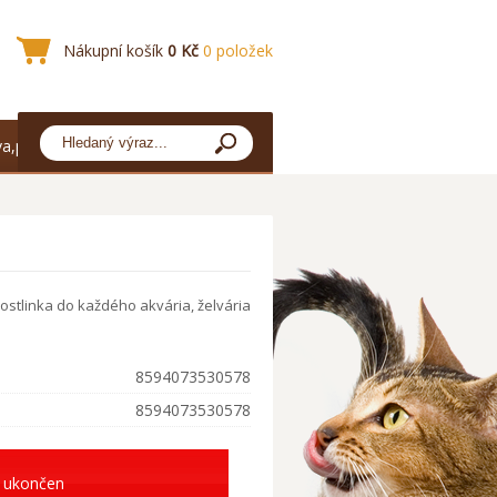
Nákupní košík
0 Kč
0 položek
a,platba
rostlinka do každého akvária, želvária
8594073530578
8594073530578
 ukončen