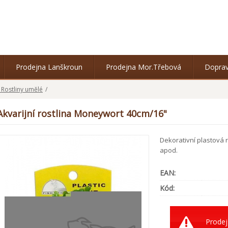
Prodejna Lanškroun
Prodejna Mor.Třebová
Doprav
í Rostliny umělé
/
Akvarijní rostlina Moneywort 40cm/16"
Dekorativní plastová 
apod.
EAN:
Kód:
Prodej