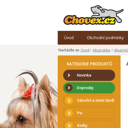
Úvod
Obchodní podmínky
Nacházíte se:
Úvod
/
Akvaristika
/
Akvarijn
KATEGORIE PRODUKTŮ
Novinka
Doprodej
Vánoční a zimní zboží
Psi
Kočky