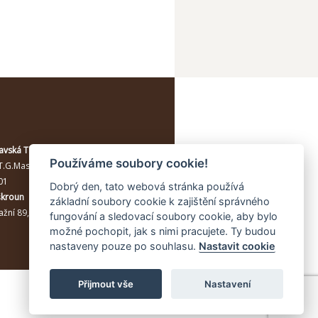
avská Třebová
Používáme soubory cookie!
T.G.Masaryka 114/10a
, Moravská
01
Dobrý den, tato webová stránka používá
škroun
základní soubory cookie k zajištění správného
žní 89, Lanškroun, 56301
fungování a sledovací soubory cookie, aby bylo
možné pochopit, jak s nimi pracujete. Ty budou
nastaveny pouze po souhlasu.
Nastavit cookie
Přijmout vše
Nastavení