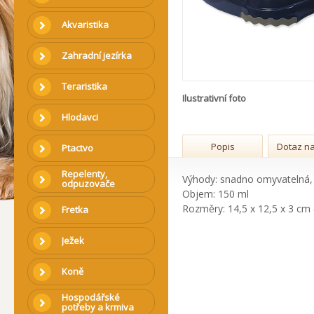
Akvaristika
Zahradní jezírka
Teraristika
Ilustrativní foto
Hlodavci
Popis
Dotaz na
Ptactvo
Repelenty,
Výhody: snadno omyvatelná,
odpuzovače
Objem: 150 ml
Rozměry: 14,5 x 12,5 x 3 cm (
Fretka
Ježek
Koně
Hospodářské
potřeby a krmiva