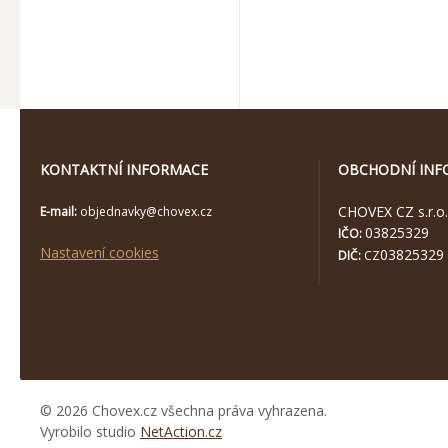
KONTAKTNÍ INFORMACE
OBCHODNÍ INF
CHOVEX CZ s.r.o.
E-mail:
objednavky@chovex.cz
03825329
IČO:
Nastavení cookies
03825329
DIČ:
CZ
© 2026 Chovex.cz všechna práva vyhrazena.
Vyrobilo studio
NetAction.cz