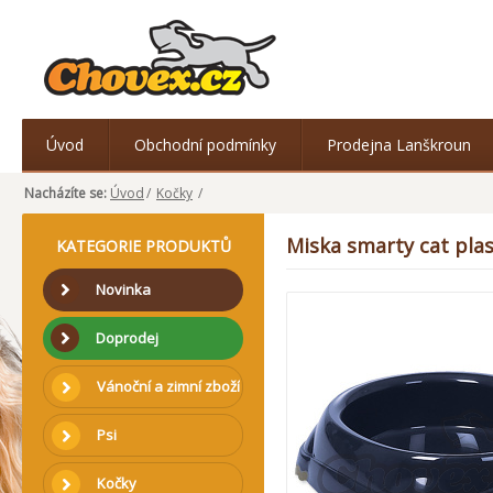
Úvod
Obchodní podmínky
Prodejna Lanškroun
Nacházíte se:
Úvod
/
Kočky
/
Miska smarty cat pla
KATEGORIE PRODUKTŮ
Novinka
Doprodej
Vánoční a zimní zboží
Psi
Kočky