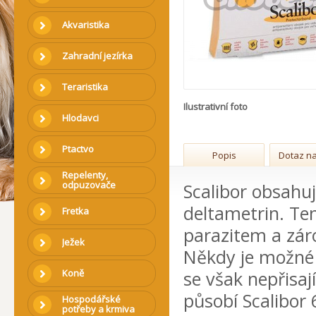
Akvaristika
Zahradní jezírka
Teraristika
Ilustrativní foto
Hlodavci
Ptactvo
Popis
Dotaz na
Repelenty,
odpuzovače
Scalibor obsahuj
deltametrin. Te
Fretka
parazitem a zárov
Ježek
Někdy je možné k
Koně
se však nepřisa
působí Scalibor 
Hospodářské
potřeby a krmiva