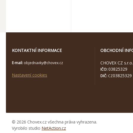
KONTAKTNÍ INFORMACE
OBCHODNÍ INF
CHOVEX CZ s.r.o.
E-mail:
objednavky@chovex.cz
03825329
IČO:
Nastavení cookies
03825329
DIČ:
CZ
© 2026 Chovex.cz všechna práva vyhrazena.
Vyrobilo studio
NetAction.cz