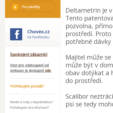
Pro páníčky
Deltametrin je v
Tento patentova
pozvolna, přímo
prostředí. Proto
potřebné dávky 
Spokojení zákazníci
Majitel může se 
může být v domě
Vzor pro odstoupení od
smlouvy je dostupný
zde
.
obav dotýkat a h
do prostředí.
Potřebujete poradit?
Scalibor neztrác
psi se tedy moh
Nevíte si rady s objednávkou?
Potřebujete více informací?