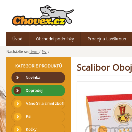
Úvod
Obchodní podmínky
Prodejna Lanškroun
Nacházíte se:
Úvod
/
Psi
/
Scalibor Oboj
KATEGORIE PRODUKTŮ
Novinka
Doprodej
Vánoční a zimní zboží
Psi
Kočky