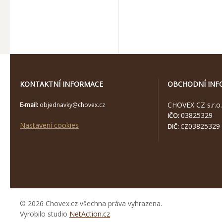
KONTAKTNÍ INFORMACE
OBCHODNÍ INF
CHOVEX CZ s.r.o.
E-mail:
objednavky@chovex.cz
03825329
IČO:
Nastavení cookies
03825329
DIČ:
CZ
© 2026 Chovex.cz všechna práva vyhrazena.
Vyrobilo studio
NetAction.cz