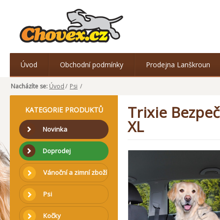
Úvod
Obchodní podmínky
Prodejna Lanškroun
Nacházíte se:
Úvod
/
Psi
/
Trixie Bezpe
KATEGORIE PRODUKTŮ
XL
Novinka
Doprodej
Vánoční a zimní zboží
Psi
Kočky