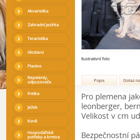
Akvaristika
Zahradní jezírka
Teraristika
Hlodavci
Ilustrativní foto
Ptactvo
Repelenty,
Popis
Dotaz na
odpuzovače
Fretka
Pro plemena jak
leonberger, bern
Ježek
Velikost v cm ud
Koně
Hospodářské
Bezpečnostní pás
potřeby a krmiva