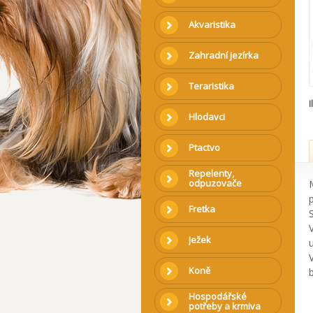
Akvaristika
Zahradní jezírka
Teraristika
I
Hlodavci
Ptactvo
Repelenty,
odpuzovače
Fretka
Ježek
Koně
Hospodářské
potřeby a krmiva