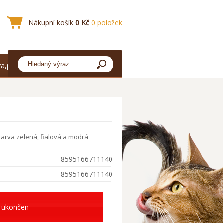
Nákupní košík
0 Kč
0 položek
a,platba
arva zelená, fialová a modrá
8595166711140
8595166711140
 ukončen