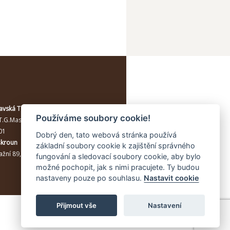
avská Třebová
Používáme soubory cookie!
T.G.Masaryka 114/10a
, Moravská
01
Dobrý den, tato webová stránka používá
škroun
základní soubory cookie k zajištění správného
žní 89, Lanškroun, 56301
fungování a sledovací soubory cookie, aby bylo
možné pochopit, jak s nimi pracujete. Ty budou
nastaveny pouze po souhlasu.
Nastavit cookie
Přijmout vše
Nastavení