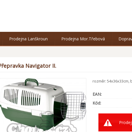
Prodejna Lanškroun
Prodejna Mor.Třebová
Doprav
Přepravka Navigator II.
rozměr: 54x36x33cm, b
EAN:
Kód:
Prodej