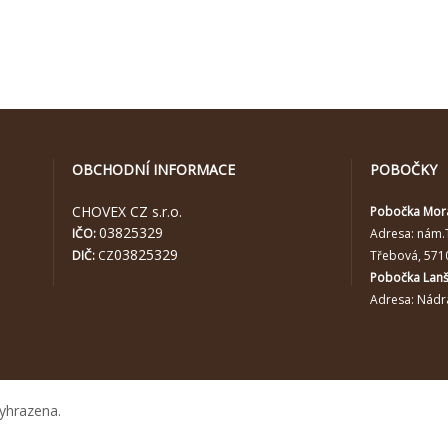
OBCHODNÍ INFORMACE
POBOČKY
CHOVEX CZ s.r.o.
Pobočka Mor
03825329
IČO:
Adresa:
nám.
03825329
DIČ:
CZ
Třebová, 571
Pobočka Lan
Adresa: Nádra
yhrazena.