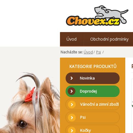
Úvod
Obchodní podmínky
Nacházíte se:
Úvod
/
Psi
/
KATEGORIE PRODUKTŮ
Novinka
Doprodej
Vánoční a zimní zboží
Psi
Kočky