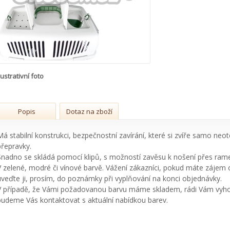
lustrativní foto
Popis
Dotaz na zboží
Má stabilní konstrukci, bezpečnostní zavírání, které si zvíře samo neot
přepravky.
Snadno se skládá pomocí klipů, s možností zavěsu k nošení přes ram
V zelené, modré či vínové barvě. Vážení zákazníci, pokud máte zájem 
uveďte ji, prosím, do poznámky při vyplňování na konci objednávky.
V případě, že Vámi požadovanou barvu máme skladem, rádi Vám vyhov
budeme Vás kontaktovat s aktuální nabídkou barev.