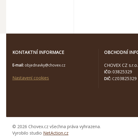
KONTAKTNÍ INFORMACE
OBCHODNÍ INF
CHOVEX CZ s.r.o.
E-mail:
objednavky@chovex.cz
03825329
IČO:
Nastavení cookies
03825329
DIČ:
CZ
© 2026 Chovex.cz všechna práva vyhrazena.
Vyrobilo studio
NetAction.cz