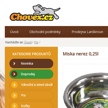
Úvod
Obchodní podmínky
Prodejna Lanškroun
Nacházíte se:
Úvod
/
Psi
/
Miska nerez 0,25l
KATEGORIE PRODUKTŮ
Novinka
Doprodej
Vánoční a zimní zboží
Psi
Kočky