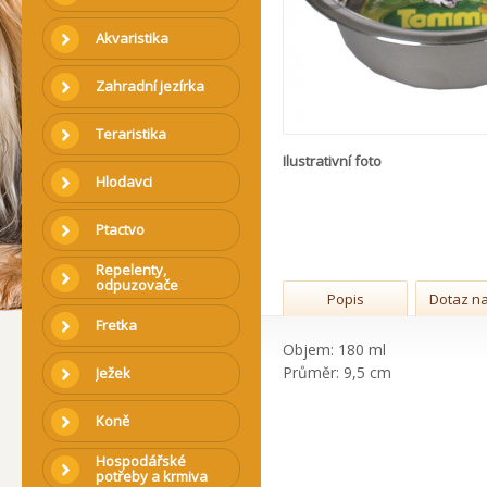
Akvaristika
Zahradní jezírka
Teraristika
Ilustrativní foto
Hlodavci
Ptactvo
Repelenty,
odpuzovače
Popis
Dotaz na
Fretka
Objem: 180 ml
Průměr: 9,5 cm
Ježek
Koně
Hospodářské
potřeby a krmiva